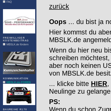
FAQ
zurück
DIAS
Oops
... du bist ja 
Hier kommst du aber
MBSLK.de angemelde
FREIWILLIGER
KOSTENBEITRAG
MBSLK.de fördern
Wenn du hier neu bi
ALFRA
schreiben möchtest,
aber noch keinen 
von MBSLK.de besitz
KOMMUNIKATION
... klicke bitte
HIER
,
MBSLK.de-FOREN
Neulinge zu gelange
PS:
Wenn du schon Zugr
BAUREIHE R170