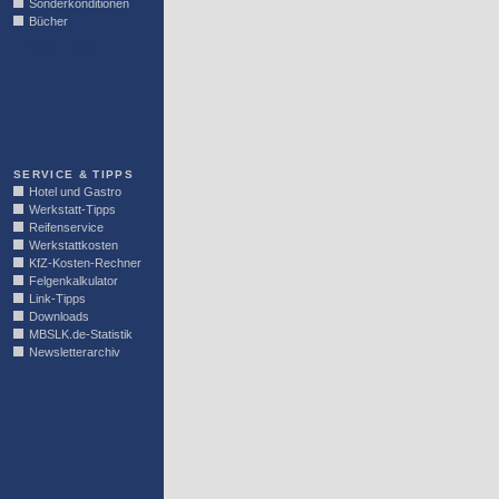
Sonderkonditionen
Bücher
LINKBLOCK
SERVICE & TIPPS
Hotel und Gastro
Werkstatt-Tipps
Reifenservice
Werkstattkosten
KfZ-Kosten-Rechner
Felgenkalkulator
Link-Tipps
Downloads
MBSLK.de-Statistik
Newsletterarchiv