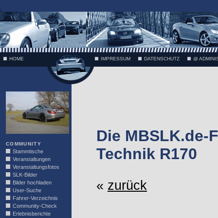
;
HOME
IMPRESSUM
DATENSCHUTZ
@ ADMINI
VÄTH
Die MBSLK.de-F
COMMUNITY
Technik R170
Stammtische
Veranstaltungen
Veranstaltungsfotos
SLK-Bilder
«
zurück
Bilder hochladen
User-Suche
Fahrer-Verzeichnis
Community-Check
Erlebnisberichte