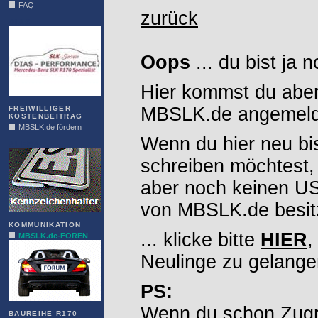
FAQ
zurück
DIAS
Oops
... du bist ja 
Hier kommst du aber
MBSLK.de angemelde
FREIWILLIGER
KOSTENBEITRAG
MBSLK.de fördern
Wenn du hier neu bi
ALFRA
schreiben möchtest,
aber noch keinen 
von MBSLK.de besitz
KOMMUNIKATION
... klicke bitte
HIER
,
MBSLK.de-FOREN
Neulinge zu gelange
PS:
Wenn du schon Zugr
BAUREIHE R170