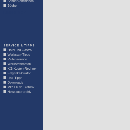
Sonderkonditionen
Bücher
LINKBLOCK
SERVICE & TIPPS
Hotel und Gastro
Werkstatt-Tipps
Reifenservice
Werkstattkosten
KfZ-Kosten-Rechner
Felgenkalkulator
Link-Tipps
Downloads
MBSLK.de-Statistik
Newsletterarchiv