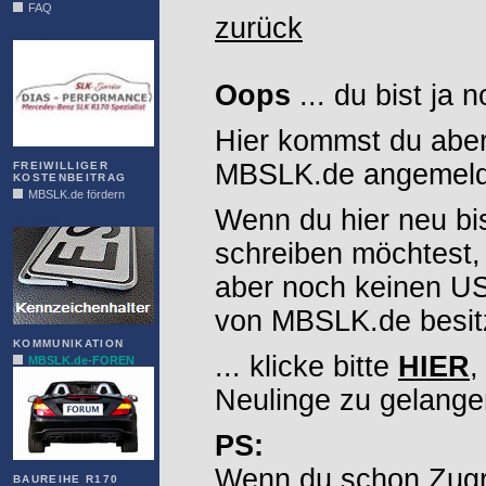
FAQ
zurück
DIAS
Oops
... du bist ja 
Hier kommst du aber
MBSLK.de angemelde
FREIWILLIGER
KOSTENBEITRAG
MBSLK.de fördern
Wenn du hier neu bi
ALFRA
schreiben möchtest,
aber noch keinen 
von MBSLK.de besitz
KOMMUNIKATION
... klicke bitte
HIER
,
MBSLK.de-FOREN
Neulinge zu gelange
PS:
Wenn du schon Zugr
BAUREIHE R170