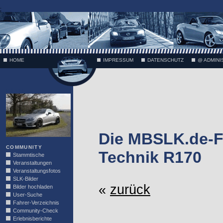
;
HOME
IMPRESSUM
DATENSCHUTZ
@ ADMINI
VÄTH
Die MBSLK.de-F
COMMUNITY
Technik R170
Stammtische
Veranstaltungen
Veranstaltungsfotos
SLK-Bilder
«
zurück
Bilder hochladen
User-Suche
Fahrer-Verzeichnis
Community-Check
Erlebnisberichte