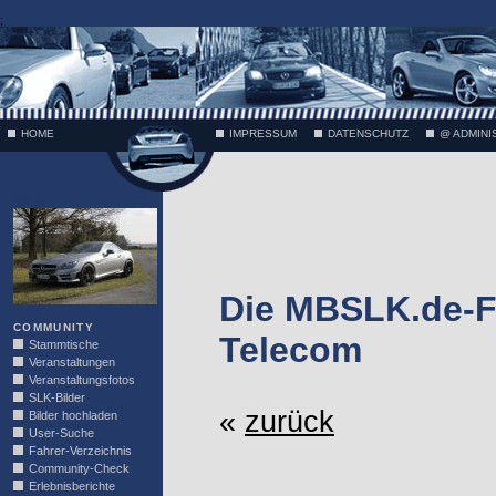
;
HOME
IMPRESSUM
DATENSCHUTZ
@ ADMINI
VÄTH
Die MBSLK.de-Fo
COMMUNITY
Telecom
Stammtische
Veranstaltungen
Veranstaltungsfotos
SLK-Bilder
«
zurück
Bilder hochladen
User-Suche
Fahrer-Verzeichnis
Community-Check
Erlebnisberichte