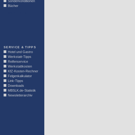
Sonderkonditionen
Bücher
LINKBLOCK
SERVICE & TIPPS
Hotel und Gastro
Werkstatt-Tipps
Reifenservice
Werkstattkosten
KfZ-Kosten-Rechner
Felgenkalkulator
Link-Tipps
Downloads
MBSLK.de-Statistik
Newsletterarchiv