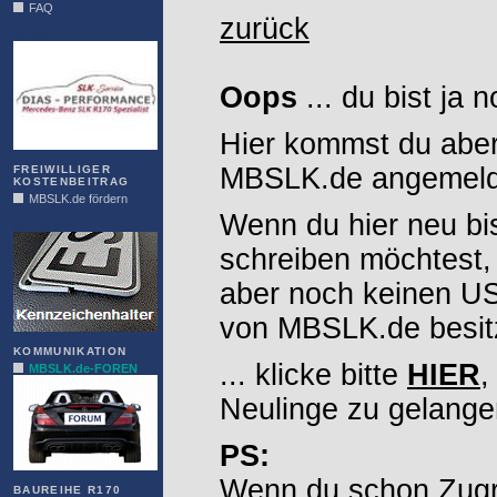
FAQ
zurück
DIAS
Oops
... du bist ja 
Hier kommst du aber
MBSLK.de angemelde
FREIWILLIGER
KOSTENBEITRAG
MBSLK.de fördern
Wenn du hier neu bi
ALFRA
schreiben möchtest,
aber noch keinen 
von MBSLK.de besitz
KOMMUNIKATION
... klicke bitte
HIER
,
MBSLK.de-FOREN
Neulinge zu gelange
PS:
Wenn du schon Zugr
BAUREIHE R170