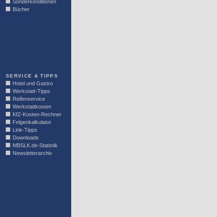
Sonderkonditionen
Bücher
LINKBLOCK
SERVICE & TIPPS
Hotel und Gastro
Werkstatt-Tipps
Reifenservice
Werkstattkosten
KfZ-Kosten-Rechner
Felgenkalkulator
Link-Tipps
Downloads
MBSLK.de-Statistik
Newsletterarchiv