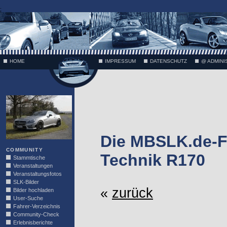
;
HOME
IMPRESSUM
DATENSCHUTZ
@ ADMINI
VÄTH
Die MBSLK.de-F
COMMUNITY
Technik R170
Stammtische
Veranstaltungen
Veranstaltungsfotos
SLK-Bilder
«
zurück
Bilder hochladen
User-Suche
Fahrer-Verzeichnis
Community-Check
Erlebnisberichte