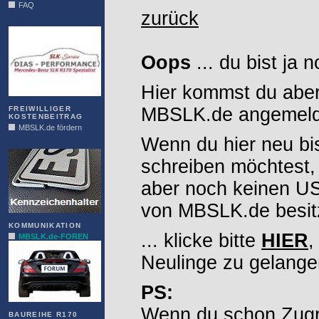
FAQ
zurück
DIAS
Oops
... du bist ja 
Hier kommst du aber
MBSLK.de angemelde
FREIWILLIGER
KOSTENBEITRAG
MBSLK.de fördern
Wenn du hier neu bi
ALFRA
schreiben möchtest,
aber noch keinen 
von MBSLK.de besitz
KOMMUNIKATION
... klicke bitte
HIER
,
MBSLK.de-FOREN
Neulinge zu gelange
PS:
Wenn du schon Zugr
BAUREIHE R170