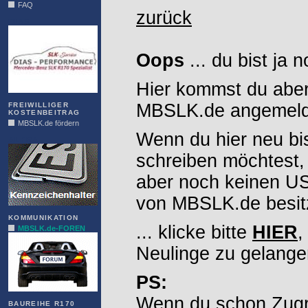
FAQ
zurück
DIAS
Oops
... du bist ja 
Hier kommst du aber
MBSLK.de angemelde
FREIWILLIGER
KOSTENBEITRAG
MBSLK.de fördern
Wenn du hier neu bi
ALFRA
schreiben möchtest,
aber noch keinen 
von MBSLK.de besitz
KOMMUNIKATION
... klicke bitte
HIER
,
MBSLK.de-FOREN
Neulinge zu gelange
PS:
Wenn du schon Zugr
BAUREIHE R170