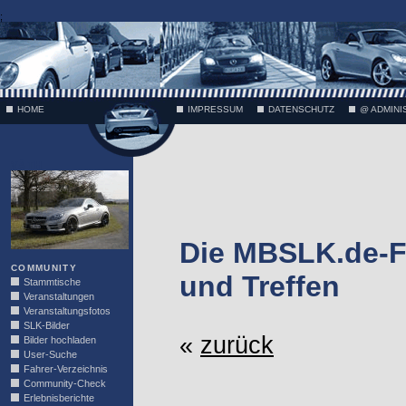
;
HOME
IMPRESSUM
DATENSCHUTZ
@ ADMINI
VÄTH
Die MBSLK.de-F
COMMUNITY
und Treffen
Stammtische
Veranstaltungen
Veranstaltungsfotos
SLK-Bilder
«
zurück
Bilder hochladen
User-Suche
Fahrer-Verzeichnis
Community-Check
Erlebnisberichte