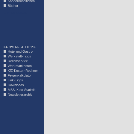
Sonderkonditionen
Bücher
LINKBLOCK
SERVICE & TIPPS
Hotel und Gastro
Werkstatt-Tipps
Reifenservice
Werkstattkosten
KfZ-Kosten-Rechner
Felgenkalkulator
Link-Tipps
Downloads
MBSLK.de-Statistik
Newsletterarchiv