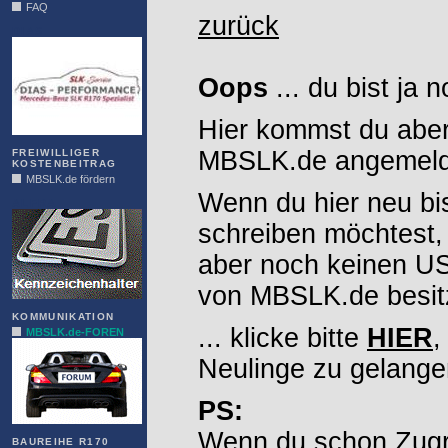
FAQ
zurück
DIAS
Oops
... du bist ja 
Hier kommst du aber
MBSLK.de angemelde
FREIWILLIGER
KOSTENBEITRAG
MBSLK.de fördern
Wenn du hier neu bi
ALFRA
schreiben möchtest,
aber noch keinen 
von MBSLK.de besitz
KOMMUNIKATION
... klicke bitte
HIER
,
MBSLK.de-FOREN
Neulinge zu gelange
PS:
Wenn du schon Zugr
BAUREIHE R170