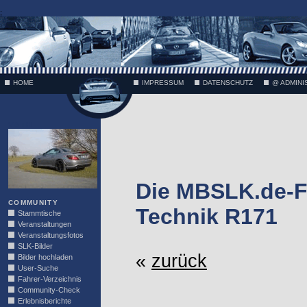
;
HOME
IMPRESSUM
DATENSCHUTZ
@ ADMINI
VÄTH
Die MBSLK.de-F
COMMUNITY
Technik R171
Stammtische
Veranstaltungen
Veranstaltungsfotos
SLK-Bilder
«
zurück
Bilder hochladen
User-Suche
Fahrer-Verzeichnis
Community-Check
Erlebnisberichte