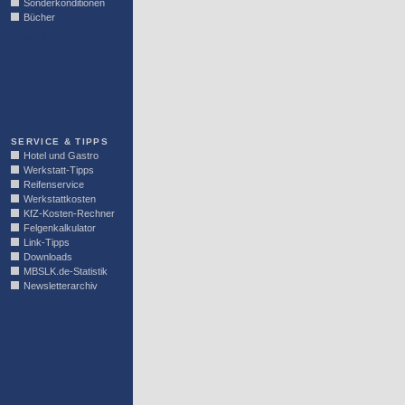
Sonderkonditionen
Bücher
LINKBLOCK
SERVICE & TIPPS
Hotel und Gastro
Werkstatt-Tipps
Reifenservice
Werkstattkosten
KfZ-Kosten-Rechner
Felgenkalkulator
Link-Tipps
Downloads
MBSLK.de-Statistik
Newsletterarchiv