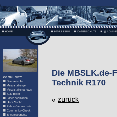
;
HOME
IMPRESSUM
DATENSCHUTZ
@ ADMINI
VÄTH
Die MBSLK.de-F
COMMUNITY
Technik R170
Stammtische
Veranstaltungen
Veranstaltungsfotos
SLK-Bilder
«
zurück
Bilder hochladen
User-Suche
Fahrer-Verzeichnis
Community-Check
Erlebnisberichte