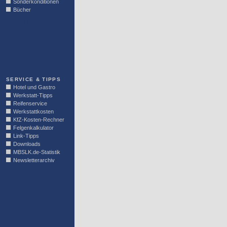
Sonderkonditionen
Bücher
LINKBLOCK
SERVICE & TIPPS
Hotel und Gastro
Werkstatt-Tipps
Reifenservice
Werkstattkosten
KfZ-Kosten-Rechner
Felgenkalkulator
Link-Tipps
Downloads
MBSLK.de-Statistik
Newsletterarchiv