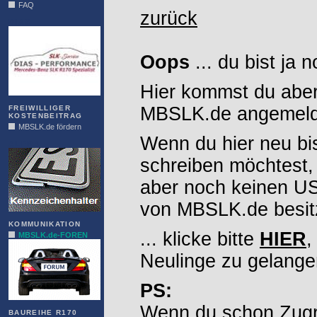
FAQ
zurück
DIAS
Oops
... du bist ja 
Hier kommst du aber
MBSLK.de angemelde
FREIWILLIGER
KOSTENBEITRAG
MBSLK.de fördern
Wenn du hier neu bi
ALFRA
schreiben möchtest,
aber noch keinen 
von MBSLK.de besitz
KOMMUNIKATION
... klicke bitte
HIER
,
MBSLK.de-FOREN
Neulinge zu gelange
PS:
Wenn du schon Zugr
BAUREIHE R170