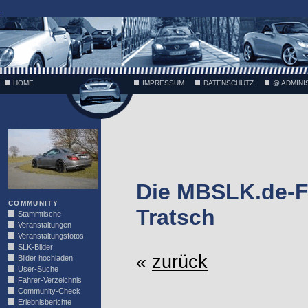
;
HOME
IMPRESSUM
DATENSCHUTZ
@ ADMINI
VÄTH
Die MBSLK.de-F
COMMUNITY
Tratsch
Stammtische
Veranstaltungen
Veranstaltungsfotos
SLK-Bilder
«
zurück
Bilder hochladen
User-Suche
Fahrer-Verzeichnis
Community-Check
Erlebnisberichte