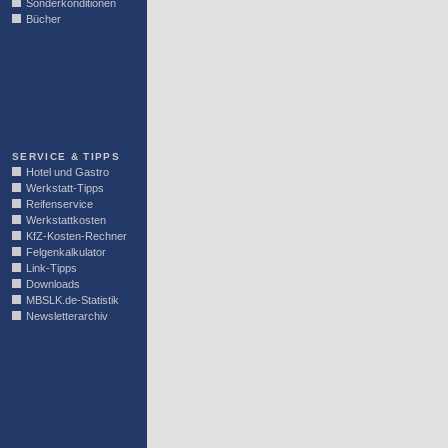
Sonderkonditionen
Bücher
LINKBLOCK
SERVICE & TIPPS
Hotel und Gastro
Werkstatt-Tipps
Reifenservice
Werkstattkosten
KfZ-Kosten-Rechner
Felgenkalkulator
Link-Tipps
Downloads
MBSLK.de-Statistik
Newsletterarchiv