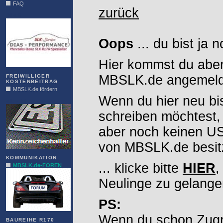
FAQ
zurück
DIAS
Oops
... du bist ja 
Hier kommst du aber
MBSLK.de angemelde
FREIWILLIGER
KOSTENBEITRAG
MBSLK.de fördern
Wenn du hier neu bi
ALFRA
schreiben möchtest,
aber noch keinen 
von MBSLK.de besitz
KOMMUNIKATION
... klicke bitte
HIER
,
MBSLK.de-FOREN
Neulinge zu gelange
PS:
Wenn du schon Zugr
BAUREIHE R170