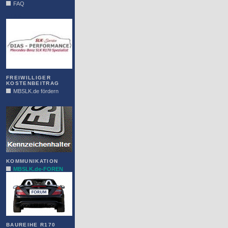
FAQ
DIAS
FREIWILLIGER
KOSTENBEITRAG
MBSLK.de fördern
ALFRA
KOMMUNIKATION
MBSLK.de-FOREN
BAUREIHE R170