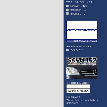
WER IST ONLINE?
Anonym :
1121
Mitglieder:
1
Im Chat :
0
XCAR-STYLE
BESUCH NUMMER
35.935.707
DER SCHWARZ
GOOGLE@MBSLK
UMFRAGE
Wie oft bist Du auf mbslk.de
unterwegs?