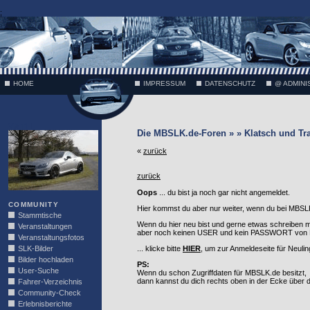
;
HOME
IMPRESSUM
DATENSCHUTZ
@ ADMINI
VÄTH
Die MBSLK.de-Foren » » Klatsch und Tr
«
zurück
zurück
Oops
... du bist ja noch gar nicht angemeldet.
COMMUNITY
Hier kommst du aber nur weiter, wenn du bei MBSLK
Stammtische
Wenn du hier neu bist und gerne etwas schreiben 
Veranstaltungen
aber noch keinen USER und kein PASSWORT von MB
Veranstaltungsfotos
SLK-Bilder
... klicke bitte
HIER
, um zur Anmeldeseite für Neuli
Bilder hochladen
PS:
User-Suche
Wenn du schon Zugriffdaten für MBSLK.de besitzt,
dann kannst du dich rechts oben in der Ecke über
Fahrer-Verzeichnis
Community-Check
Erlebnisberichte