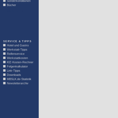
Sonderkonditionen
Bücher
LINKBLOCK
SERVICE & TIPPS
Hotel und Gastro
Werkstatt-Tipps
Reifenservice
Werkstattkosten
KfZ-Kosten-Rechner
Felgenkalkulator
Link-Tipps
Downloads
MBSLK.de-Statistik
Newsletterarchiv