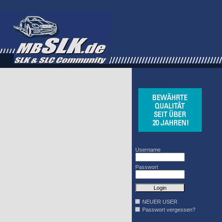
WINDSCHOTT
DESIGN
Username
Passwort
NEUER USER
Passwort vergessen?