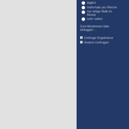
täglich
mehrmals pro Woche
nur einige Male im
Monat
sehr selten
Zum Abstimmen bitte
einloggen ...
Umfrage-Ergebnisse
Andere Umfragen
AFFIL_R_U