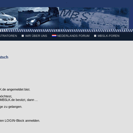
.
STRATOREN
WIR ÜBER UNS
NEDERLANDS FORUM
MBSLK-FOREN
atsch
.de angemeldet bist.
möchtest,
SLK.de besitzt, dann ...
nge zu gelangen.
 den LOGIN-Block anmelden.