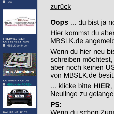
FAQ
zurück
DIAS
Oops
... du bist ja 
Hier kommst du aber
MBSLK.de angemelde
FREIWILLIGER
KOSTENBEITRAG
MBSLK.de fördern
Wenn du hier neu bi
ALFRA
schreiben möchtest,
aber noch keinen 
von MBSLK.de besitz
KOMMUNIKATION
... klicke bitte
HIER
,
MBSLK.de-FOREN
Neulinge zu gelange
PS:
Wenn du schon Zugr
BAUREIHE R170