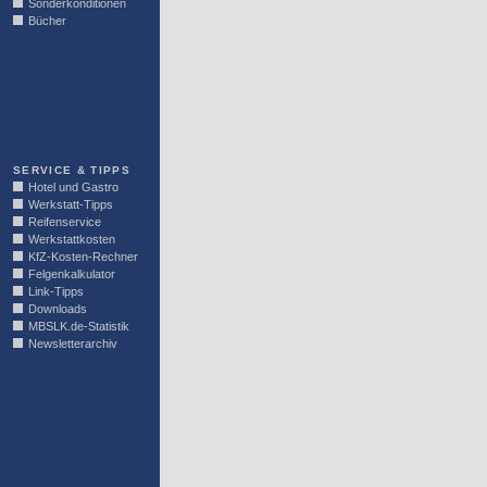
Sonderkonditionen
Bücher
LINKBLOCK
SERVICE & TIPPS
Hotel und Gastro
Werkstatt-Tipps
Reifenservice
Werkstattkosten
KfZ-Kosten-Rechner
Felgenkalkulator
Link-Tipps
Downloads
MBSLK.de-Statistik
Newsletterarchiv