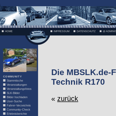
;
HOME
IMPRESSUM
DATENSCHUTZ
@ ADMINI
VÄTH
Die MBSLK.de-F
COMMUNITY
Technik R170
Stammtische
Veranstaltungen
Veranstaltungsfotos
SLK-Bilder
«
zurück
Bilder hochladen
User-Suche
Fahrer-Verzeichnis
Community-Check
Erlebnisberichte