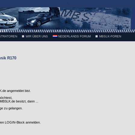
.
STRATOREN
WIR ÜBER UNS
NEDERLANDS FORUM
MBSLK-FOREN
nik R170
.de angemeldet bist.
möchtest,
SLK.de besitzt, dann ...
nge zu gelangen.
 den LOGIN-Block anmelden.