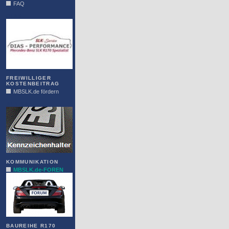
FAQ
DIAS
FREIWILLIGER
KOSTENBEITRAG
MBSLK.de fördern
ALFRA
KOMMUNIKATION
MBSLK.de-FOREN
BAUREIHE R170