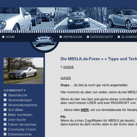
;
HOME
IMPRESSUM
DATENSCHUTZ
@ ADMINI
VÄTH
Die MBSLK.de-Foren » » Tipps und Tech
«
zurück
zurück
Oops
... du bist ja noch gar nicht angemeldet.
COMMUNITY
Hier kommst du aber nur weiter, wenn du bei MBSLK
Stammtische
Wenn du hier neu bist und gerne etwas schreiben 
Veranstaltungen
aber noch keinen USER und kein PASSWORT von MB
Veranstaltungsfotos
SLK-Bilder
... klicke bitte
HIER
, um zur Anmeldeseite für Neuli
Bilder hochladen
PS:
User-Suche
Wenn du schon Zugriffdaten für MBSLK.de besitzt,
dann kannst du dich rechts oben in der Ecke über
Fahrer-Verzeichnis
Community-Check
Erlebnisberichte