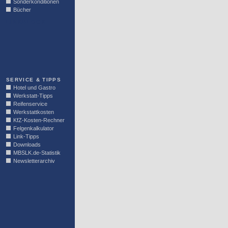
Sonderkonditionen
Bücher
LINKBLOCK
SERVICE & TIPPS
Hotel und Gastro
Werkstatt-Tipps
Reifenservice
Werkstattkosten
KfZ-Kosten-Rechner
Felgenkalkulator
Link-Tipps
Downloads
MBSLK.de-Statistik
Newsletterarchiv