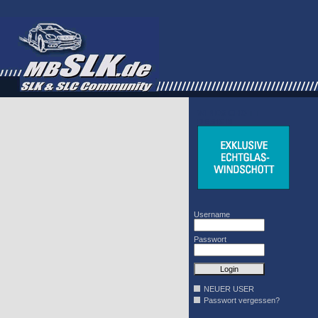
WINDSCHOTT
DESIGN
Username
Passwort
NEUER USER
Passwort vergessen?