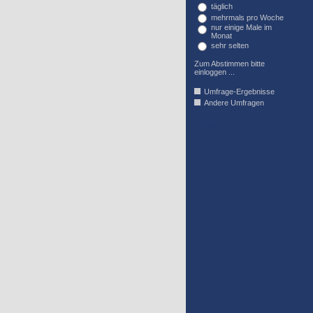
täglich
mehrmals pro Woche
nur einige Male im
Monat
sehr selten
Zum Abstimmen bitte
einloggen ...
Umfrage-Ergebnisse
Andere Umfragen
AFFIL_R_U