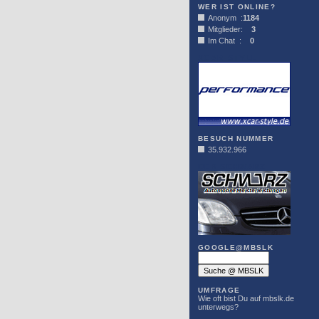
WER IST ONLINE?
Anonym :
1184
Mitglieder:
3
Im Chat :
0
XCAR-STYLE
BESUCH NUMMER
35.932.966
DER SCHWARZ
GOOGLE@MBSLK
UMFRAGE
Wie oft bist Du auf mbslk.de
unterwegs?