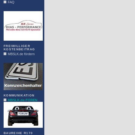
FAQ
DIAS
FREIWILLIGER
KOSTENBEITRAG
MBSLK.de fördern
ALFRA
KOMMUNIKATION
MBSLK.de-FOREN
BAUREIHE R170