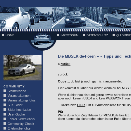
;
HOME
IMPRESSUM
DATENSCHUTZ
@ ADMINI
VÄTH
Die MBSLK.de-Foren » » Tipps und Tech
«
zurück
zurück
Oops
... du bist ja noch gar nicht angemeldet.
COMMUNITY
Hier kommst du aber nur weiter, wenn du bei MBSLK
Stammtische
Wenn du hier neu bist und gerne etwas schreiben 
Veranstaltungen
aber noch keinen USER und kein PASSWORT von MB
Veranstaltungsfotos
SLK-Bilder
... klicke bitte
HIER
, um zur Anmeldeseite für Neuli
Bilder hochladen
PS:
User-Suche
Wenn du schon Zugriffdaten für MBSLK.de besitzt,
dann kannst du dich rechts oben in der Ecke über
Fahrer-Verzeichnis
Community-Check
Erlebnisberichte