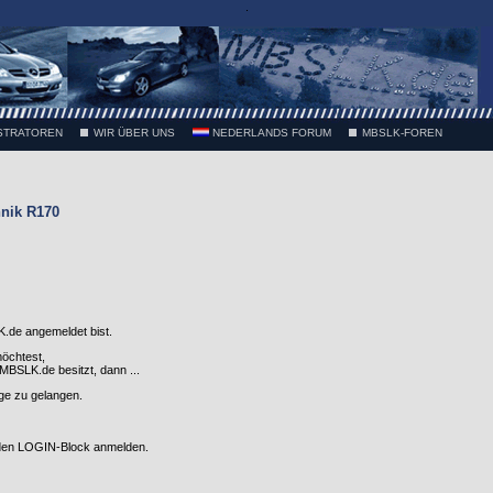
.
STRATOREN
WIR ÜBER UNS
NEDERLANDS FORUM
MBSLK-FOREN
nik R170
.de angemeldet bist.
möchtest,
SLK.de besitzt, dann ...
nge zu gelangen.
 den LOGIN-Block anmelden.