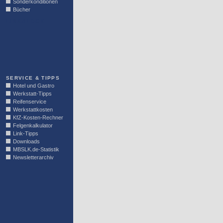
Sonderkonditionen
Bücher
LINKBLOCK
SERVICE & TIPPS
Hotel und Gastro
Werkstatt-Tipps
Reifenservice
Werkstattkosten
KfZ-Kosten-Rechner
Felgenkalkulator
Link-Tipps
Downloads
MBSLK.de-Statistik
Newsletterarchiv