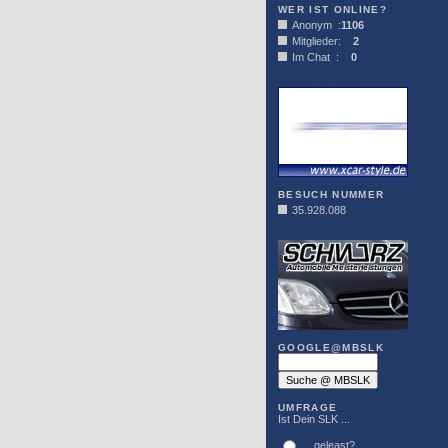
WER IST ONLINE?
Anonym :
1106
Mitglieder:
2
Im Chat :
0
XCAR-STYLE
BESUCH NUMMER
35.928.088
DER SCHWARZ
GOOGLE@MBSLK
UMFRAGE
Ist Dein SLK ...
... geleast?