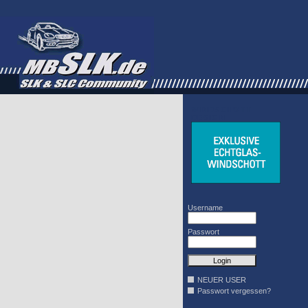
WINDSCHOTT
DESIGN
Username
Passwort
NEUER USER
Passwort vergessen?