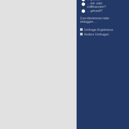
... teil- oder
vollfinanziert?
... gekauft?
Zum Abstimmen bitte
einloggen ...
Umfrage-Ergebnisse
Andere Umfragen
AFFIL_R_U