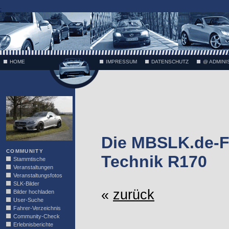
;
HOME
IMPRESSUM
DATENSCHUTZ
@ ADMINI
VÄTH
Die MBSLK.de-F
COMMUNITY
Technik R170
Stammtische
Veranstaltungen
Veranstaltungsfotos
SLK-Bilder
«
zurück
Bilder hochladen
User-Suche
Fahrer-Verzeichnis
Community-Check
Erlebnisberichte