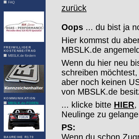
FAQ
zurück
DIAS
Oops
... du bist ja 
Hier kommst du aber
MBSLK.de angemelde
FREIWILLIGER
KOSTENBEITRAG
MBSLK.de fördern
Wenn du hier neu bi
ALFRA
schreiben möchtest,
aber noch keinen 
von MBSLK.de besitz
KOMMUNIKATION
... klicke bitte
HIER
,
MBSLK.de-FOREN
Neulinge zu gelange
PS:
Wenn du schon Zugr
BAUREIHE R170