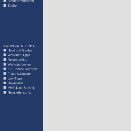
Sonderkonditionen
Bücher
LINKBLOCK
SERVICE & TIPPS
Hotel und Gastro
Werkstatt-Tipps
Reifenservice
Werkstattkosten
KfZ-Kosten-Rechner
Felgenkalkulator
Link-Tipps
Downloads
MBSLK.de-Statistik
Newsletterarchiv