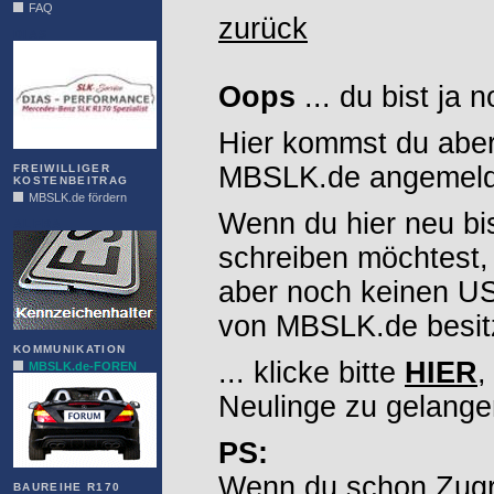
FAQ
zurück
DIAS
Oops
... du bist ja 
Hier kommst du aber
MBSLK.de angemelde
FREIWILLIGER
KOSTENBEITRAG
MBSLK.de fördern
Wenn du hier neu bi
ALFRA
schreiben möchtest,
aber noch keinen 
von MBSLK.de besitz
KOMMUNIKATION
... klicke bitte
HIER
,
MBSLK.de-FOREN
Neulinge zu gelange
PS:
Wenn du schon Zugr
BAUREIHE R170