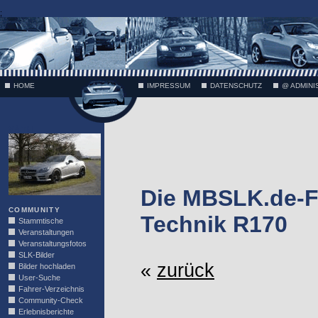
;
HOME
IMPRESSUM
DATENSCHUTZ
@ ADMINI
VÄTH
Die MBSLK.de-F
COMMUNITY
Technik R170
Stammtische
Veranstaltungen
Veranstaltungsfotos
SLK-Bilder
«
zurück
Bilder hochladen
User-Suche
Fahrer-Verzeichnis
Community-Check
Erlebnisberichte