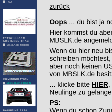
FAQ
zurück
DIAS
Oops
... du bist ja 
Hier kommst du aber
MBSLK.de angemelde
FREIWILLIGER
KOSTENBEITRAG
MBSLK.de fördern
Wenn du hier neu bi
ALFRA
schreiben möchtest,
aber noch keinen 
von MBSLK.de besitz
KOMMUNIKATION
... klicke bitte
HIER
,
MBSLK.de-FOREN
Neulinge zu gelange
PS:
Wenn du schon Zugr
BAUREIHE R170