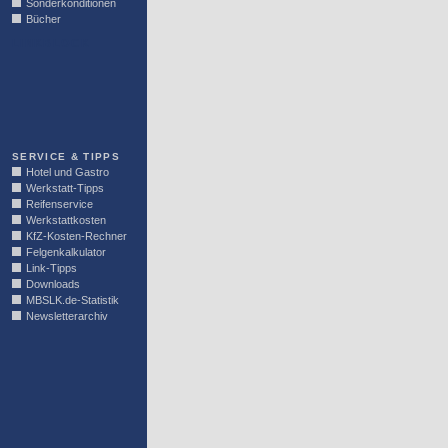
Sonderkonditionen
Bücher
LINKBLOCK
SERVICE & TIPPS
Hotel und Gastro
Werkstatt-Tipps
Reifenservice
Werkstattkosten
KfZ-Kosten-Rechner
Felgenkalkulator
Link-Tipps
Downloads
MBSLK.de-Statistik
Newsletterarchiv