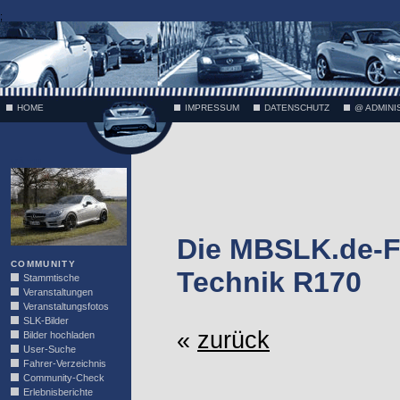
;
HOME
IMPRESSUM
DATENSCHUTZ
@ ADMINI
VÄTH
Die MBSLK.de-F
COMMUNITY
Technik R170
Stammtische
Veranstaltungen
Veranstaltungsfotos
SLK-Bilder
«
zurück
Bilder hochladen
User-Suche
Fahrer-Verzeichnis
Community-Check
Erlebnisberichte