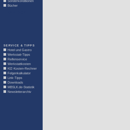
Sonderkonditionen
Bücher
LINKBLOCK
SERVICE & TIPPS
Hotel und Gastro
Werkstatt-Tipps
Reifenservice
Werkstattkosten
KfZ-Kosten-Rechner
Felgenkalkulator
Link-Tipps
Downloads
MBSLK.de-Statistik
Newsletterarchiv