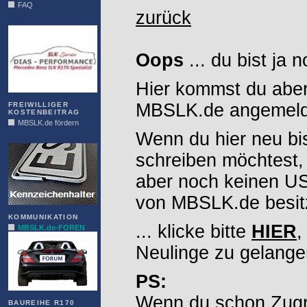
FAQ
zurück
DIAS
Oops
... du bist ja 
Hier kommst du aber
MBSLK.de angemelde
FREIWILLIGER
KOSTENBEITRAG
MBSLK.de fördern
Wenn du hier neu bi
ALFRA
schreiben möchtest,
aber noch keinen 
von MBSLK.de besitz
KOMMUNIKATION
... klicke bitte
HIER
,
MBSLK.de-FOREN
Neulinge zu gelange
PS:
Wenn du schon Zugr
BAUREIHE R170