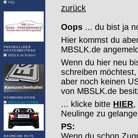
FAQ
zurück
DIAS
Oops
... du bist ja 
Hier kommst du aber
MBSLK.de angemelde
FREIWILLIGER
KOSTENBEITRAG
MBSLK.de fördern
Wenn du hier neu bi
ALFRA
schreiben möchtest,
aber noch keinen 
von MBSLK.de besitz
KOMMUNIKATION
... klicke bitte
HIER
,
MBSLK.de-FOREN
Neulinge zu gelange
PS:
Wenn du schon Zugr
BAUREIHE R170