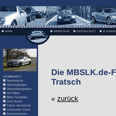
;
HOME
IMPRESSUM
DATENSCHUTZ
@ ADMINI
VÄTH
Die MBSLK.de-F
COMMUNITY
Tratsch
Stammtische
Veranstaltungen
Veranstaltungsfotos
SLK-Bilder
«
zurück
Bilder hochladen
User-Suche
Fahrer-Verzeichnis
Community-Check
Erlebnisberichte