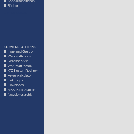
Sonderkonditionen
Bücher
LINKBLOCK
SERVICE & TIPPS
Hotel und Gastro
Werkstatt-Tipps
Reifenservice
Werkstattkosten
KfZ-Kosten-Rechner
Felgenkalkulator
Link-Tipps
Downloads
MBSLK.de-Statistik
Newsletterarchiv