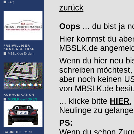
FAQ
zurück
DIAS
Oops
... du bist ja 
Hier kommst du aber
MBSLK.de angemelde
FREIWILLIGER
KOSTENBEITRAG
MBSLK.de fördern
Wenn du hier neu bi
ALFRA
schreiben möchtest,
aber noch keinen 
von MBSLK.de besitz
KOMMUNIKATION
... klicke bitte
HIER
,
MBSLK.de-FOREN
Neulinge zu gelange
PS:
Wenn du schon Zugr
BAUREIHE R170