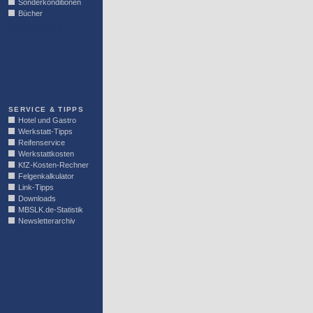
Sonderkonditionen
Bücher
LINKBLOCK
SERVICE & TIPPS
Hotel und Gastro
Werkstatt-Tipps
Reifenservice
Werkstattkosten
KfZ-Kosten-Rechner
Felgenkalkulator
Link-Tipps
Downloads
MBSLK.de-Statistik
Newsletterarchiv