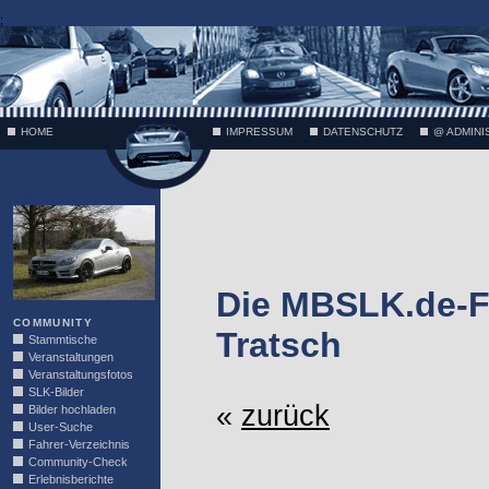
;
HOME
IMPRESSUM
DATENSCHUTZ
@ ADMINI
VÄTH
Die MBSLK.de-F
COMMUNITY
Tratsch
Stammtische
Veranstaltungen
Veranstaltungsfotos
SLK-Bilder
«
zurück
Bilder hochladen
User-Suche
Fahrer-Verzeichnis
Community-Check
Erlebnisberichte