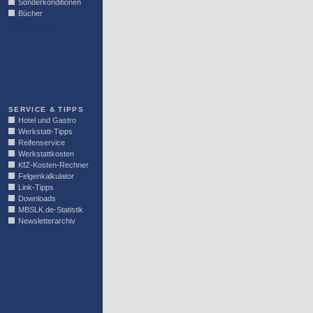
Sonderkonditionen
Bücher
LINKBLOCK
SERVICE & TIPPS
Hotel und Gastro
Werkstatt-Tipps
Reifenservice
Werkstattkosten
KfZ-Kosten-Rechner
Felgenkalkulator
Link-Tipps
Downloads
MBSLK.de-Statistik
Newsletterarchiv