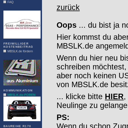
FAQ
zurück
DIAS
Oops
... du bist ja 
Hier kommst du aber
MBSLK.de angemelde
FREIWILLIGER
KOSTENBEITRAG
MBSLK.de fördern
Wenn du hier neu bi
ALFRA
schreiben möchtest,
aber noch keinen 
von MBSLK.de besitz
KOMMUNIKATION
... klicke bitte
HIER
,
MBSLK.de-FOREN
Neulinge zu gelange
PS:
Wenn du schon Zugr
BAUREIHE R170