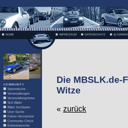
;
HOME
IMPRESSUM
DATENSCHUTZ
@ ADMINI
VÄTH
Die MBSLK.de-F
COMMUNITY
Witze
Stammtische
Veranstaltungen
Veranstaltungsfotos
SLK-Bilder
«
zurück
Bilder hochladen
User-Suche
Fahrer-Verzeichnis
Community-Check
Erlebnisberichte