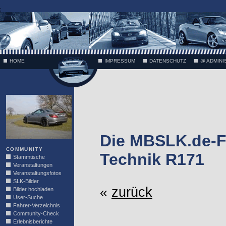
;
HOME
IMPRESSUM
DATENSCHUTZ
@ ADMINI
VÄTH
Die MBSLK.de-F
COMMUNITY
Technik R171
Stammtische
Veranstaltungen
Veranstaltungsfotos
SLK-Bilder
«
zurück
Bilder hochladen
User-Suche
Fahrer-Verzeichnis
Community-Check
Erlebnisberichte