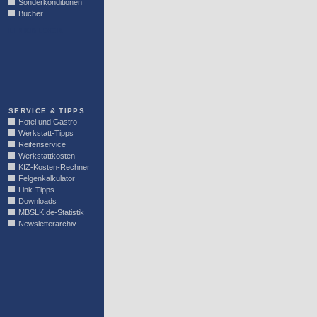
Sonderkonditionen
Bücher
LINKBLOCK
SERVICE & TIPPS
Hotel und Gastro
Werkstatt-Tipps
Reifenservice
Werkstattkosten
KfZ-Kosten-Rechner
Felgenkalkulator
Link-Tipps
Downloads
MBSLK.de-Statistik
Newsletterarchiv