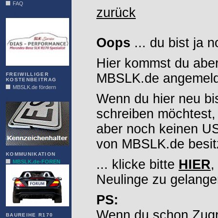
FAQ
zurück
DIAS
Oops
... du bist ja 
Hier kommst du aber
MBSLK.de angemelde
FREIWILLIGER
KOSTENBEITRAG
MBSLK.de fördern
Wenn du hier neu bi
ALFRA
schreiben möchtest,
aber noch keinen 
von MBSLK.de besitz
KOMMUNIKATION
... klicke bitte
HIER
,
MBSLK.de-FOREN
Neulinge zu gelange
PS:
Wenn du schon Zugr
BAUREIHE R170