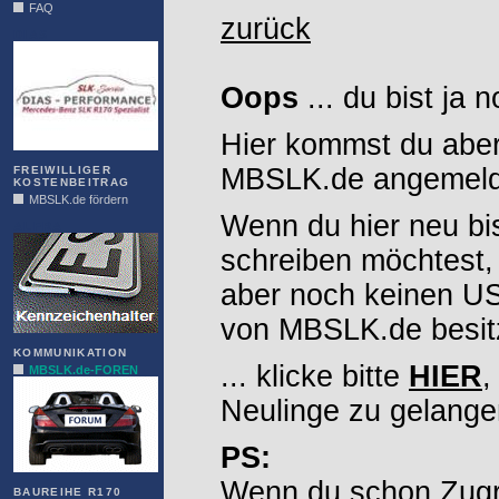
FAQ
zurück
DIAS
Oops
... du bist ja 
Hier kommst du aber
MBSLK.de angemelde
FREIWILLIGER
KOSTENBEITRAG
MBSLK.de fördern
Wenn du hier neu bi
ALFRA
schreiben möchtest,
aber noch keinen 
von MBSLK.de besitz
KOMMUNIKATION
... klicke bitte
HIER
,
MBSLK.de-FOREN
Neulinge zu gelange
PS:
Wenn du schon Zugr
BAUREIHE R170