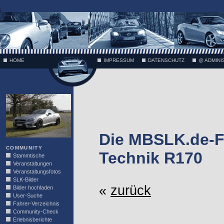
;
HOME
IMPRESSUM
DATENSCHUTZ
@ ADMINI
VÄTH
Die MBSLK.de-F
COMMUNITY
Technik R170
Stammtische
Veranstaltungen
Veranstaltungsfotos
SLK-Bilder
«
zurück
Bilder hochladen
User-Suche
Fahrer-Verzeichnis
Community-Check
Erlebnisberichte