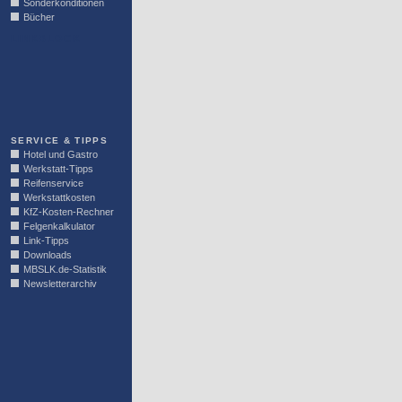
Sonderkonditionen
Bücher
LINKBLOCK
SERVICE & TIPPS
Hotel und Gastro
Werkstatt-Tipps
Reifenservice
Werkstattkosten
KfZ-Kosten-Rechner
Felgenkalkulator
Link-Tipps
Downloads
MBSLK.de-Statistik
Newsletterarchiv