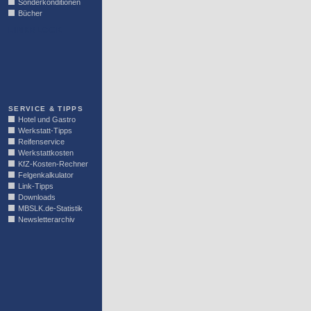
Sonderkonditionen
Bücher
LINKBLOCK
SERVICE & TIPPS
Hotel und Gastro
Werkstatt-Tipps
Reifenservice
Werkstattkosten
KfZ-Kosten-Rechner
Felgenkalkulator
Link-Tipps
Downloads
MBSLK.de-Statistik
Newsletterarchiv