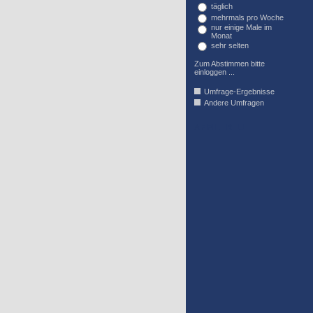
täglich
mehrmals pro Woche
nur einige Male im
Monat
sehr selten
Zum Abstimmen bitte
einloggen ...
Umfrage-Ergebnisse
Andere Umfragen
AFFIL_R_U