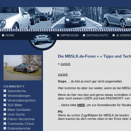
;
HOME
IMPRESSUM
DATENSCHUTZ
@ ADMINI
VÄTH
Die MBSLK.de-Foren » » Tipps und Tech
«
zurück
zurück
Oops
... du bist ja noch gar nicht angemeldet.
COMMUNITY
Hier kommst du aber nur weiter, wenn du bei MBSLK
Stammtische
Wenn du hier neu bist und gerne etwas schreiben 
Veranstaltungen
aber noch keinen USER und kein PASSWORT von MB
Veranstaltungsfotos
SLK-Bilder
... klicke bitte
HIER
, um zur Anmeldeseite für Neuli
Bilder hochladen
PS:
User-Suche
Wenn du schon Zugriffdaten für MBSLK.de besitzt,
dann kannst du dich rechts oben in der Ecke über
Fahrer-Verzeichnis
Community-Check
Erlebnisberichte