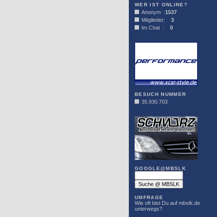
WER IST ONLINE?
Anonym :
1537
Mitglieder:
3
Im Chat :
0
XCAR-STYLE
BESUCH NUMMER
35.930.703
DER SCHWARZ
GOOGLE@MBSLK
UMFRAGE
Wie oft bist Du auf mbslk.de
unterwegs?