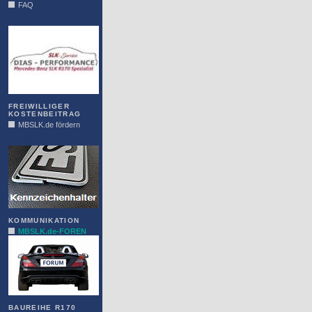
FAQ
DIAS
FREIWILLIGER
KOSTENBEITRAG
MBSLK.de fördern
ALFRA
KOMMUNIKATION
MBSLK.de-FOREN
BAUREIHE R170