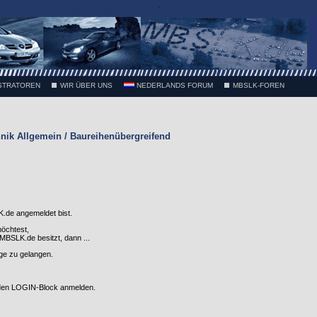
.
STRATOREN
WIR ÜBER UNS
NEDERLANDS FORUM
MBSLK-FOREN
nik Allgemein / Baureihenübergreifend
.de angemeldet bist.
möchtest,
SLK.de besitzt, dann ...
nge zu gelangen.
 den LOGIN-Block anmelden.