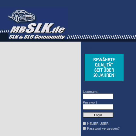
WINDSCHOTT
DESIGN
Username
Passwort
NEUER USER
Passwort vergessen?