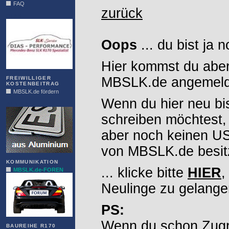
FAQ
zurück
DIAS
Oops
... du bist ja 
Hier kommst du aber
MBSLK.de angemelde
FREIWILLIGER
KOSTENBEITRAG
MBSLK.de fördern
Wenn du hier neu bi
ALFRA
schreiben möchtest,
aber noch keinen 
von MBSLK.de besitz
KOMMUNIKATION
... klicke bitte
HIER
,
MBSLK.de-FOREN
Neulinge zu gelange
PS:
Wenn du schon Zugr
BAUREIHE R170