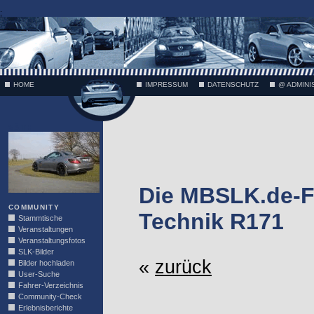
;
HOME
IMPRESSUM
DATENSCHUTZ
@ ADMINI
VÄTH
Die MBSLK.de-F
COMMUNITY
Technik R171
Stammtische
Veranstaltungen
Veranstaltungsfotos
SLK-Bilder
«
zurück
Bilder hochladen
User-Suche
Fahrer-Verzeichnis
Community-Check
Erlebnisberichte