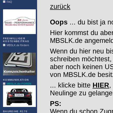
FAQ
zurück
DIAS
Oops
... du bist ja 
Hier kommst du aber
MBSLK.de angemelde
FREIWILLIGER
KOSTENBEITRAG
MBSLK.de fördern
Wenn du hier neu bi
ALFRA
schreiben möchtest,
aber noch keinen 
von MBSLK.de besitz
KOMMUNIKATION
... klicke bitte
HIER
,
MBSLK.de-FOREN
Neulinge zu gelange
PS:
Wenn du schon Zugr
BAUREIHE R170