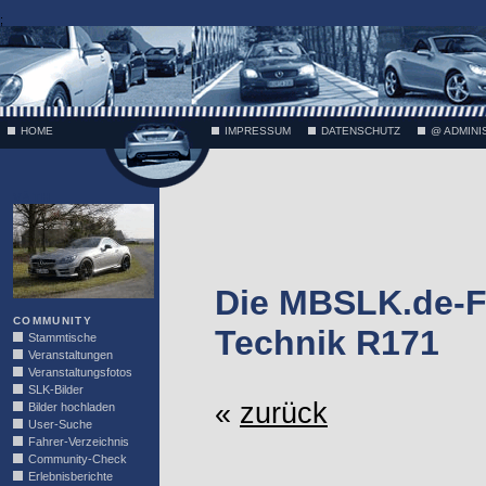
;
HOME
IMPRESSUM
DATENSCHUTZ
@ ADMINI
VÄTH
Die MBSLK.de-F
COMMUNITY
Technik R171
Stammtische
Veranstaltungen
Veranstaltungsfotos
SLK-Bilder
«
zurück
Bilder hochladen
User-Suche
Fahrer-Verzeichnis
Community-Check
Erlebnisberichte