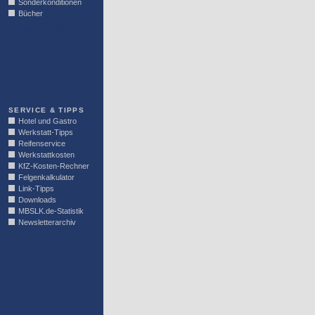
Sonderkonditionen
Bücher
LINKBLOCK
SERVICE & TIPPS
Hotel und Gastro
Werkstatt-Tipps
Reifenservice
Werkstattkosten
KfZ-Kosten-Rechner
Felgenkalkulator
Link-Tipps
Downloads
MBSLK.de-Statistik
Newsletterarchiv