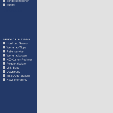
Sonderkonditionen
Bücher
LINKBLOCK
SERVICE & TIPPS
Hotel und Gastro
Werkstatt-Tipps
Reifenservice
Werkstattkosten
KfZ-Kosten-Rechner
Felgenkalkulator
Link-Tipps
Downloads
MBSLK.de-Statistik
Newsletterarchiv