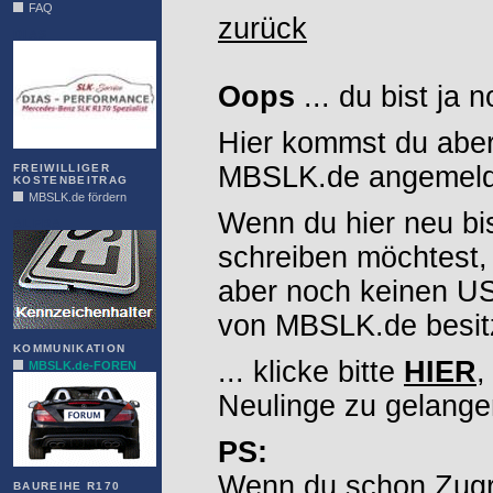
FAQ
zurück
DIAS
Oops
... du bist ja 
Hier kommst du aber
MBSLK.de angemelde
FREIWILLIGER
KOSTENBEITRAG
MBSLK.de fördern
Wenn du hier neu bi
ALFRA
schreiben möchtest,
aber noch keinen 
von MBSLK.de besitz
KOMMUNIKATION
... klicke bitte
HIER
,
MBSLK.de-FOREN
Neulinge zu gelange
PS:
Wenn du schon Zugr
BAUREIHE R170