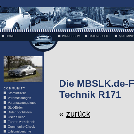
;
HOME
IMPRESSUM
DATENSCHUTZ
@ ADMINI
VÄTH
Die MBSLK.de-F
COMMUNITY
Technik R171
Stammtische
Veranstaltungen
Veranstaltungsfotos
SLK-Bilder
«
zurück
Bilder hochladen
User-Suche
Fahrer-Verzeichnis
Community-Check
Erlebnisberichte