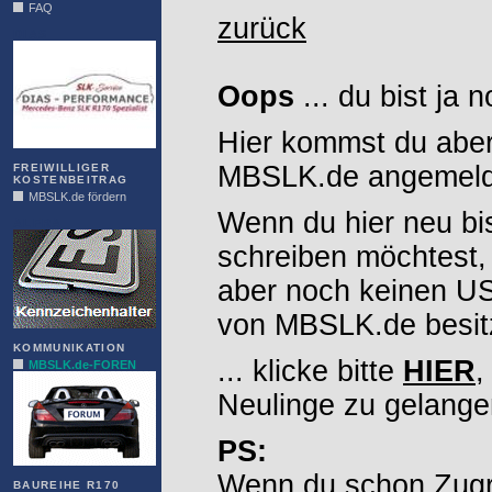
FAQ
zurück
DIAS
Oops
... du bist ja 
Hier kommst du aber
MBSLK.de angemelde
FREIWILLIGER
KOSTENBEITRAG
MBSLK.de fördern
Wenn du hier neu bi
ALFRA
schreiben möchtest,
aber noch keinen 
von MBSLK.de besitz
KOMMUNIKATION
... klicke bitte
HIER
,
MBSLK.de-FOREN
Neulinge zu gelange
PS:
Wenn du schon Zugr
BAUREIHE R170