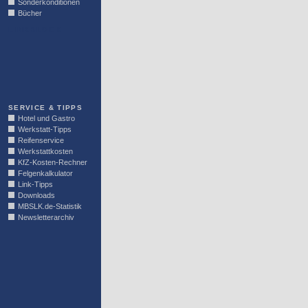
Sonderkonditionen
Bücher
LINKBLOCK
SERVICE & TIPPS
Hotel und Gastro
Werkstatt-Tipps
Reifenservice
Werkstattkosten
KfZ-Kosten-Rechner
Felgenkalkulator
Link-Tipps
Downloads
MBSLK.de-Statistik
Newsletterarchiv