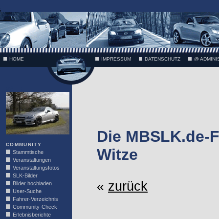
;
HOME
IMPRESSUM
DATENSCHUTZ
@ ADMINI
VÄTH
Die MBSLK.de-F
COMMUNITY
Witze
Stammtische
Veranstaltungen
Veranstaltungsfotos
SLK-Bilder
«
zurück
Bilder hochladen
User-Suche
Fahrer-Verzeichnis
Community-Check
Erlebnisberichte