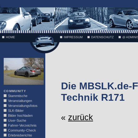
;
HOME
IMPRESSUM
DATENSCHUTZ
@ ADMINI
VÄTH
Die MBSLK.de-F
COMMUNITY
Technik R171
Stammtische
Veranstaltungen
Veranstaltungsfotos
SLK-Bilder
«
zurück
Bilder hochladen
User-Suche
Fahrer-Verzeichnis
Community-Check
Erlebnisberichte