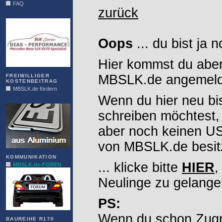
FAQ
zurück
DIAS
Oops
... du bist ja 
Hier kommst du aber
MBSLK.de angemelde
FREIWILLIGER
KOSTENBEITRAG
MBSLK.de fördern
Wenn du hier neu bi
ALFRA
schreiben möchtest,
aber noch keinen 
von MBSLK.de besitz
KOMMUNIKATION
... klicke bitte
HIER
,
MBSLK.de-FOREN
Neulinge zu gelange
PS:
Wenn du schon Zugr
BAUREIHE R170