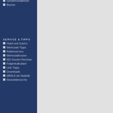
Sonderkonditionen
Bücher
LINKBLOCK
SERVICE & TIPPS
Hotel und Gastro
Werkstatt-Tipps
Reifenservice
Werkstattkosten
KfZ-Kosten-Rechner
Felgenkalkulator
Link-Tipps
Downloads
MBSLK.de-Statistik
Newsletterarchiv