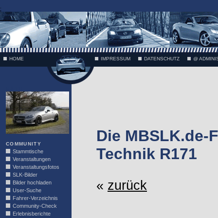
;
HOME
IMPRESSUM
DATENSCHUTZ
@ ADMINI
VÄTH
Die MBSLK.de-F
COMMUNITY
Technik R171
Stammtische
Veranstaltungen
Veranstaltungsfotos
SLK-Bilder
«
zurück
Bilder hochladen
User-Suche
Fahrer-Verzeichnis
Community-Check
Erlebnisberichte