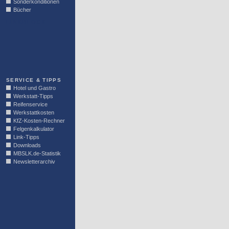
Sonderkonditionen
Bücher
LINKBLOCK
SERVICE & TIPPS
Hotel und Gastro
Werkstatt-Tipps
Reifenservice
Werkstattkosten
KfZ-Kosten-Rechner
Felgenkalkulator
Link-Tipps
Downloads
MBSLK.de-Statistik
Newsletterarchiv