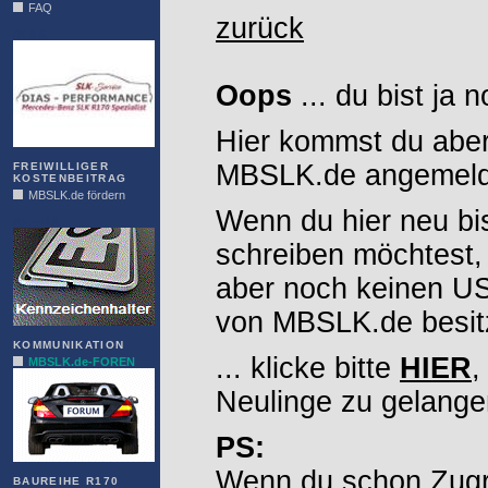
FAQ
zurück
DIAS
Oops
... du bist ja 
Hier kommst du aber
MBSLK.de angemelde
FREIWILLIGER
KOSTENBEITRAG
MBSLK.de fördern
Wenn du hier neu bi
ALFRA
schreiben möchtest,
aber noch keinen 
von MBSLK.de besitz
KOMMUNIKATION
... klicke bitte
HIER
,
MBSLK.de-FOREN
Neulinge zu gelange
PS:
Wenn du schon Zugr
BAUREIHE R170