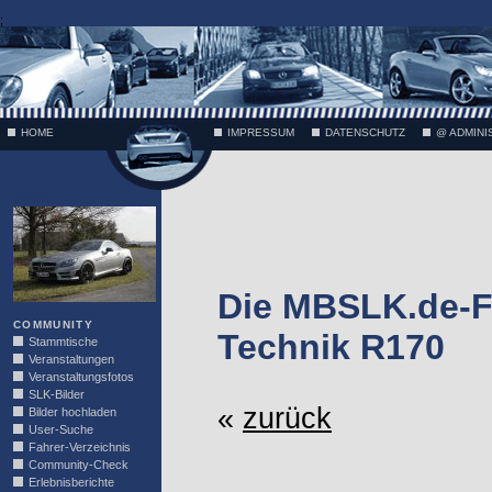
;
HOME
IMPRESSUM
DATENSCHUTZ
@ ADMINI
VÄTH
Die MBSLK.de-F
COMMUNITY
Technik R170
Stammtische
Veranstaltungen
Veranstaltungsfotos
SLK-Bilder
«
zurück
Bilder hochladen
User-Suche
Fahrer-Verzeichnis
Community-Check
Erlebnisberichte