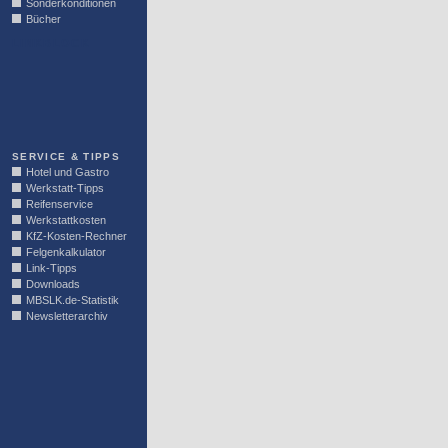
Sonderkonditionen
Bücher
LINKBLOCK
SERVICE & TIPPS
Hotel und Gastro
Werkstatt-Tipps
Reifenservice
Werkstattkosten
KfZ-Kosten-Rechner
Felgenkalkulator
Link-Tipps
Downloads
MBSLK.de-Statistik
Newsletterarchiv