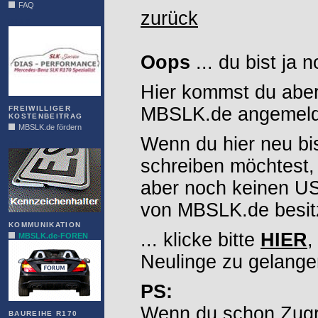
FAQ
zurück
DIAS
Oops
... du bist ja 
Hier kommst du aber
MBSLK.de angemelde
FREIWILLIGER
KOSTENBEITRAG
MBSLK.de fördern
Wenn du hier neu bi
ALFRA
schreiben möchtest,
aber noch keinen 
von MBSLK.de besitz
KOMMUNIKATION
... klicke bitte
HIER
,
MBSLK.de-FOREN
Neulinge zu gelange
PS:
Wenn du schon Zugr
BAUREIHE R170