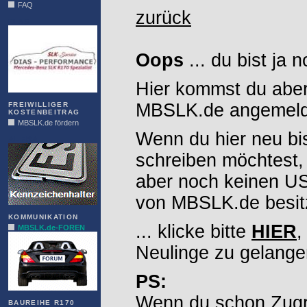
FAQ
zurück
DIAS
Oops
... du bist ja 
Hier kommst du aber
MBSLK.de angemelde
FREIWILLIGER
KOSTENBEITRAG
MBSLK.de fördern
Wenn du hier neu bi
ALFRA
schreiben möchtest,
aber noch keinen 
von MBSLK.de besitz
KOMMUNIKATION
... klicke bitte
HIER
,
MBSLK.de-FOREN
Neulinge zu gelange
PS:
Wenn du schon Zugr
BAUREIHE R170