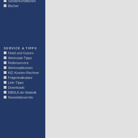
Sonderkonditionen
Bücher
LINKBLOCK
SERVICE & TIPPS
Hotel und Gastro
Werkstatt-Tipps
Reifenservice
Werkstattkosten
KfZ-Kosten-Rechner
Felgenkalkulator
Link-Tipps
Downloads
MBSLK.de-Statistik
Newsletterarchiv