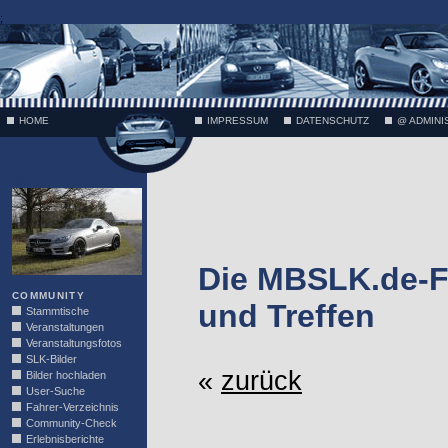
;
HOME
IMPRESSUM
DATENSCHUTZ
@ ADMINI
VÄTH
Die MBSLK.de-F
COMMUNITY
und Treffen
Stammtische
Veranstaltungen
Veranstaltungsfotos
SLK-Bilder
«
zurück
Bilder hochladen
User-Suche
Fahrer-Verzeichnis
Community-Check
Erlebnisberichte