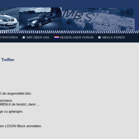
.
STRATOREN
WIR ÜBER UNS
NEDERLANDS FORUM
MBSLK-FOREN
Treffen
.de angemeldet bist.
möchtest,
SLK.de besitzt, dann ...
nge zu gelangen.
 den LOGIN-Block anmelden.