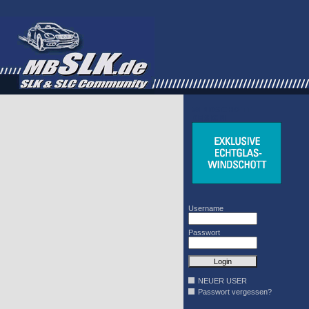
WINDSCHOTT
DESIGN
Username
Passwort
NEUER USER
Passwort vergessen?