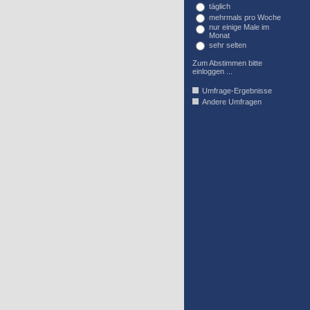
täglich
mehrmals pro Woche
nur einige Male im
Monat
sehr selten
Zum Abstimmen bitte
einloggen ...
Umfrage-Ergebnisse
Andere Umfragen
AFFIL_R_U