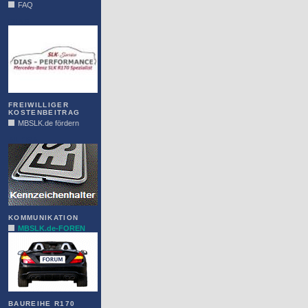
FAQ
DIAS
FREIWILLIGER
KOSTENBEITRAG
MBSLK.de fördern
ALFRA
KOMMUNIKATION
MBSLK.de-FOREN
BAUREIHE R170