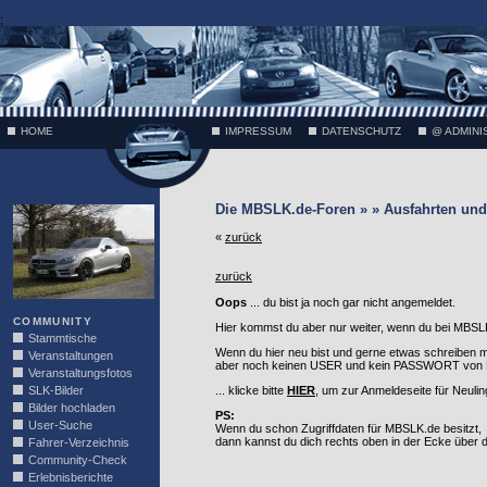
;
HOME
IMPRESSUM
DATENSCHUTZ
@ ADMINI
VÄTH
Die MBSLK.de-Foren » » Ausfahrten und 
«
zurück
zurück
Oops
... du bist ja noch gar nicht angemeldet.
COMMUNITY
Hier kommst du aber nur weiter, wenn du bei MBSLK
Stammtische
Wenn du hier neu bist und gerne etwas schreiben 
Veranstaltungen
aber noch keinen USER und kein PASSWORT von MB
Veranstaltungsfotos
SLK-Bilder
... klicke bitte
HIER
, um zur Anmeldeseite für Neuli
Bilder hochladen
PS:
User-Suche
Wenn du schon Zugriffdaten für MBSLK.de besitzt,
dann kannst du dich rechts oben in der Ecke über
Fahrer-Verzeichnis
Community-Check
Erlebnisberichte