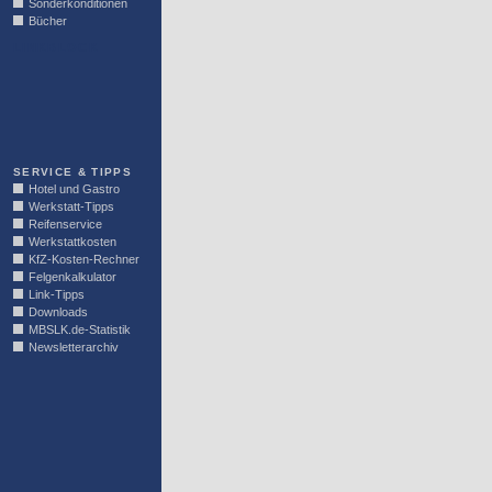
Sonderkonditionen
Bücher
LINKBLOCK
SERVICE & TIPPS
Hotel und Gastro
Werkstatt-Tipps
Reifenservice
Werkstattkosten
KfZ-Kosten-Rechner
Felgenkalkulator
Link-Tipps
Downloads
MBSLK.de-Statistik
Newsletterarchiv