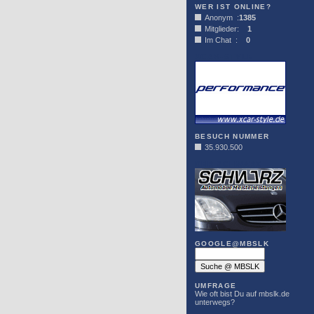
WER IST ONLINE?
Anonym :
1385
Mitglieder:
1
Im Chat :
0
XCAR-STYLE
BESUCH NUMMER
35.930.500
DER SCHWARZ
GOOGLE@MBSLK
UMFRAGE
Wie oft bist Du auf mbslk.de
unterwegs?