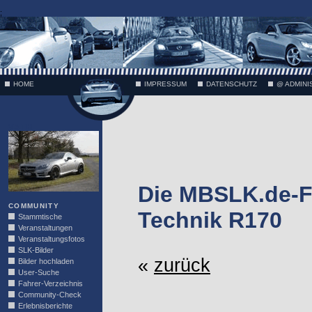
;
HOME
IMPRESSUM
DATENSCHUTZ
@ ADMINI
VÄTH
Die MBSLK.de-F
COMMUNITY
Technik R170
Stammtische
Veranstaltungen
Veranstaltungsfotos
SLK-Bilder
«
zurück
Bilder hochladen
User-Suche
Fahrer-Verzeichnis
Community-Check
Erlebnisberichte