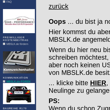
FAQ
zurück
DIAS
Oops
... du bist ja 
Hier kommst du aber
MBSLK.de angemelde
FREIWILLIGER
KOSTENBEITRAG
MBSLK.de fördern
Wenn du hier neu bi
ALFRA
schreiben möchtest,
aber noch keinen 
von MBSLK.de besitz
KOMMUNIKATION
... klicke bitte
HIER
,
MBSLK.de-FOREN
Neulinge zu gelange
PS:
Wenn du schon Zugr
BAUREIHE R170