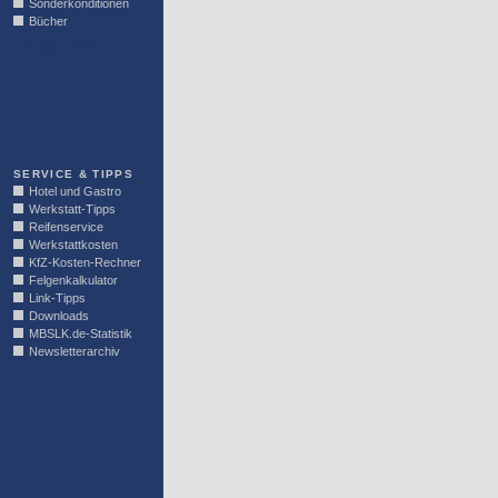
Sonderkonditionen
Bücher
LINKBLOCK
SERVICE & TIPPS
Hotel und Gastro
Werkstatt-Tipps
Reifenservice
Werkstattkosten
KfZ-Kosten-Rechner
Felgenkalkulator
Link-Tipps
Downloads
MBSLK.de-Statistik
Newsletterarchiv