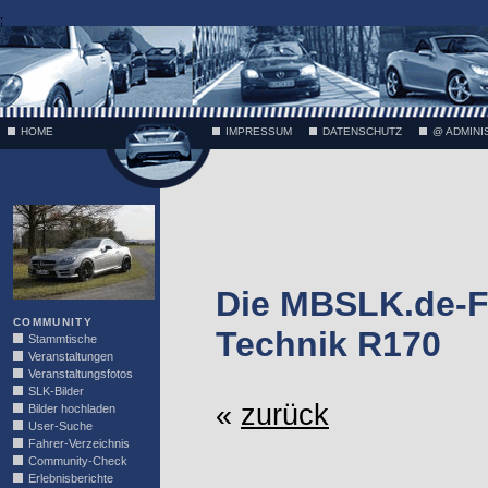
;
HOME
IMPRESSUM
DATENSCHUTZ
@ ADMINI
VÄTH
Die MBSLK.de-F
COMMUNITY
Technik R170
Stammtische
Veranstaltungen
Veranstaltungsfotos
SLK-Bilder
«
zurück
Bilder hochladen
User-Suche
Fahrer-Verzeichnis
Community-Check
Erlebnisberichte