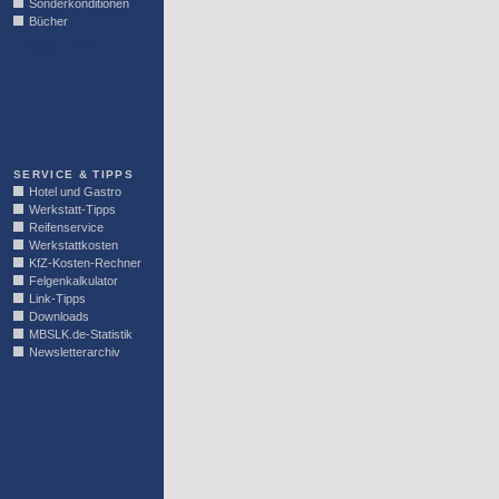
Sonderkonditionen
Bücher
LINKBLOCK
SERVICE & TIPPS
Hotel und Gastro
Werkstatt-Tipps
Reifenservice
Werkstattkosten
KfZ-Kosten-Rechner
Felgenkalkulator
Link-Tipps
Downloads
MBSLK.de-Statistik
Newsletterarchiv