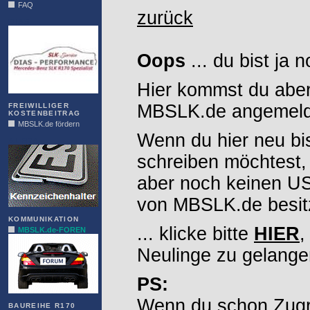
FAQ
zurück
DIAS
Oops
... du bist ja 
Hier kommst du aber
MBSLK.de angemelde
FREIWILLIGER
KOSTENBEITRAG
MBSLK.de fördern
Wenn du hier neu bi
ALFRA
schreiben möchtest,
aber noch keinen 
von MBSLK.de besitz
KOMMUNIKATION
... klicke bitte
HIER
,
MBSLK.de-FOREN
Neulinge zu gelange
PS:
Wenn du schon Zugr
BAUREIHE R170