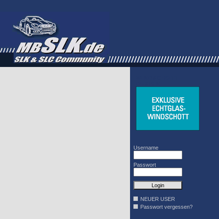
WINDSCHOTT
DESIGN
Username
Passwort
NEUER USER
Passwort vergessen?