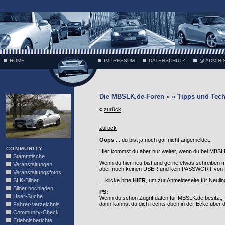
;
HOME
IMPRESSUM
DATENSCHUTZ
@ ADMINI
VÄTH
Die MBSLK.de-Foren » » Tipps und Tech
«
zurück
zurück
Oops
... du bist ja noch gar nicht angemeldet.
COMMUNITY
Hier kommst du aber nur weiter, wenn du bei MBSLK
Stammtische
Wenn du hier neu bist und gerne etwas schreiben 
Veranstaltungen
aber noch keinen USER und kein PASSWORT von MB
Veranstaltungsfotos
SLK-Bilder
... klicke bitte
HIER
, um zur Anmeldeseite für Neuli
Bilder hochladen
PS:
User-Suche
Wenn du schon Zugriffdaten für MBSLK.de besitzt,
dann kannst du dich rechts oben in der Ecke über
Fahrer-Verzeichnis
Community-Check
Erlebnisberichte