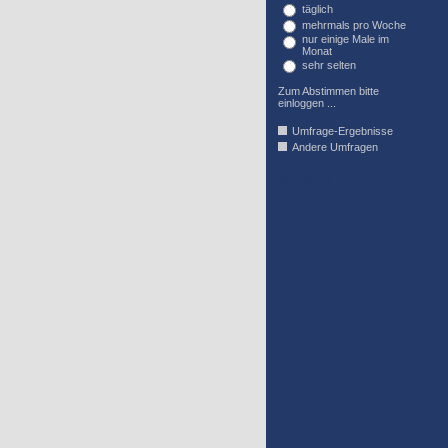
täglich
mehrmals pro Woche
nur einige Male im
Monat
sehr selten
Zum Abstimmen bitte
einloggen ...
Umfrage-Ergebnisse
Andere Umfragen
AFFIL_R_U