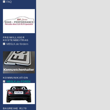
FAQ
DIAS
FREIWILLIGER
KOSTENBEITRAG
MBSLK.de fördern
ALFRA
KOMMUNIKATION
MBSLK.de-FOREN
BAUREIHE R170