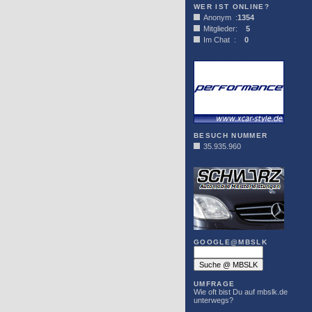
WER IST ONLINE?
Anonym :
1354
Mitglieder:
5
Im Chat :
0
XCAR-STYLE
BESUCH NUMMER
35.935.960
DER SCHWARZ
GOOGLE@MBSLK
UMFRAGE
Wie oft bist Du auf mbslk.de
unterwegs?