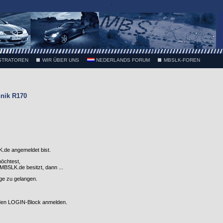
.
STRATOREN
WIR ÜBER UNS
NEDERLANDS FORUM
MBSLK-FOREN
nik R170
.de angemeldet bist.
möchtest,
SLK.de besitzt, dann ...
nge zu gelangen.
 den LOGIN-Block anmelden.