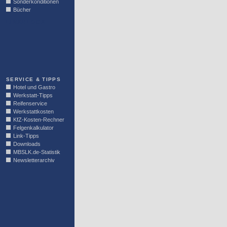
Sonderkonditionen
Bücher
LINKBLOCK
SERVICE & TIPPS
Hotel und Gastro
Werkstatt-Tipps
Reifenservice
Werkstattkosten
KfZ-Kosten-Rechner
Felgenkalkulator
Link-Tipps
Downloads
MBSLK.de-Statistik
Newsletterarchiv