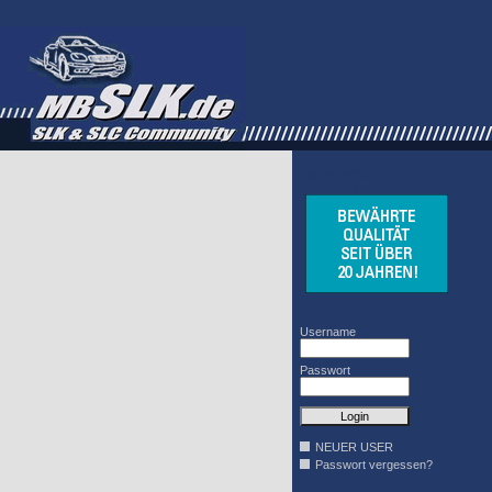
WINDSCHOTT
DESIGN
Username
Passwort
NEUER USER
Passwort vergessen?