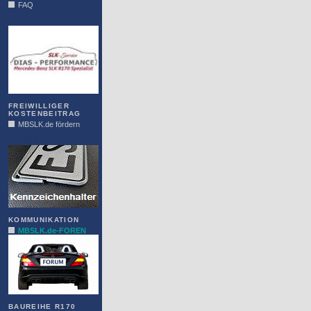
FAQ
DIAS
FREIWILLIGER
KOSTENBEITRAG
MBSLK.de fördern
ALFRA
KOMMUNIKATION
MBSLK.de-FOREN
BAUREIHE R170