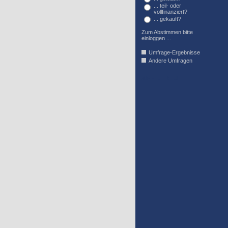
... teil- oder
vollfinanziert?
... gekauft?
Zum Abstimmen bitte
einloggen ...
Umfrage-Ergebnisse
Andere Umfragen
AFFIL_R_U