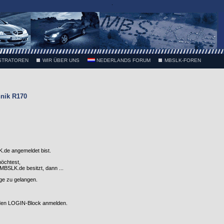
.
STRATOREN
WIR ÜBER UNS
NEDERLANDS FORUM
MBSLK-FOREN
nik R170
.de angemeldet bist.
möchtest,
SLK.de besitzt, dann ...
nge zu gelangen.
 den LOGIN-Block anmelden.