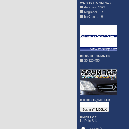
WER IST ONLINE?
Anonym :
1072
Mitglieder:
4
Im Chat :
0
XCAR-STYLE
BESUCH NUMMER
35.926.455
DER SCHWARZ
GOOGLE@MBSLK
UMFRAGE
Ist Dein SLK ...
... geleast?