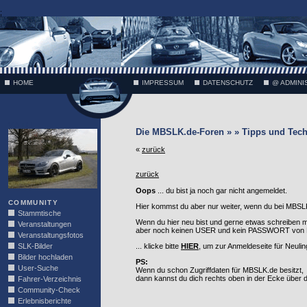
;
HOME
IMPRESSUM
DATENSCHUTZ
@ ADMINI
VÄTH
Die MBSLK.de-Foren » » Tipps und Tech
«
zurück
zurück
Oops
... du bist ja noch gar nicht angemeldet.
COMMUNITY
Hier kommst du aber nur weiter, wenn du bei MBSLK
Stammtische
Wenn du hier neu bist und gerne etwas schreiben 
Veranstaltungen
aber noch keinen USER und kein PASSWORT von MB
Veranstaltungsfotos
SLK-Bilder
... klicke bitte
HIER
, um zur Anmeldeseite für Neuli
Bilder hochladen
PS:
User-Suche
Wenn du schon Zugriffdaten für MBSLK.de besitzt,
dann kannst du dich rechts oben in der Ecke über
Fahrer-Verzeichnis
Community-Check
Erlebnisberichte