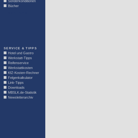
Sonderkonditionen
Bücher
LINKBLOCK
SERVICE & TIPPS
Hotel und Gastro
Werkstatt-Tipps
Reifenservice
Werkstattkosten
KfZ-Kosten-Rechner
Felgenkalkulator
Link-Tipps
Downloads
MBSLK.de-Statistik
Newsletterarchiv