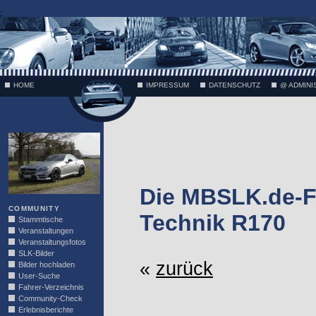
;
HOME
IMPRESSUM
DATENSCHUTZ
@ ADMINI
VÄTH
Die MBSLK.de-F
COMMUNITY
Technik R170
Stammtische
Veranstaltungen
Veranstaltungsfotos
SLK-Bilder
«
zurück
Bilder hochladen
User-Suche
Fahrer-Verzeichnis
Community-Check
Erlebnisberichte