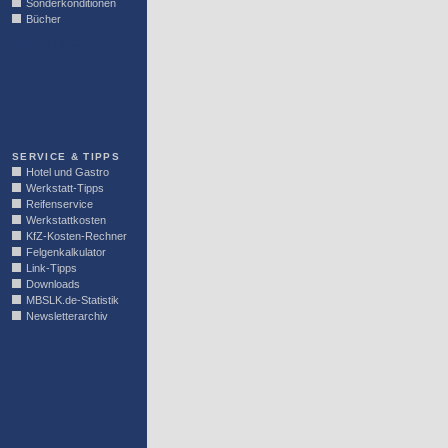
Sonderkonditionen
Bücher
LINKBLOCK
SERVICE & TIPPS
Hotel und Gastro
Werkstatt-Tipps
Reifenservice
Werkstattkosten
KfZ-Kosten-Rechner
Felgenkalkulator
Link-Tipps
Downloads
MBSLK.de-Statistik
Newsletterarchiv