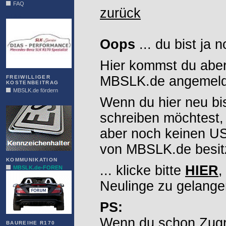
FAQ
zurück
DIAS
Oops
... du bist ja 
Hier kommst du aber
MBSLK.de angemelde
FREIWILLIGER
KOSTENBEITRAG
MBSLK.de fördern
Wenn du hier neu bi
ALFRA
schreiben möchtest,
aber noch keinen 
von MBSLK.de besitz
KOMMUNIKATION
... klicke bitte
HIER
,
MBSLK.de-FOREN
Neulinge zu gelange
PS:
Wenn du schon Zugr
BAUREIHE R170