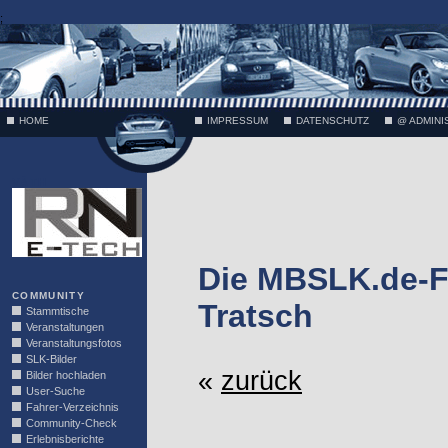
;
HOME
IMPRESSUM
DATENSCHUTZ
@ ADMINI
VÄTH
Die MBSLK.de-F
COMMUNITY
Tratsch
Stammtische
Veranstaltungen
Veranstaltungsfotos
SLK-Bilder
«
zurück
Bilder hochladen
User-Suche
Fahrer-Verzeichnis
Community-Check
Erlebnisberichte