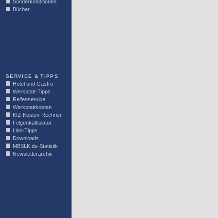
Sonderkonditionen
Bücher
LINKBLOCK
SERVICE & TIPPS
Hotel und Gastro
Werkstatt-Tipps
Reifenservice
Werkstattkosten
KfZ-Kosten-Rechner
Felgenkalkulator
Link-Tipps
Downloads
MBSLK.de-Statistik
Newsletterarchiv