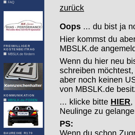
FAQ
zurück
DIAS
Oops
... du bist ja 
Hier kommst du aber
MBSLK.de angemelde
FREIWILLIGER
KOSTENBEITRAG
MBSLK.de fördern
Wenn du hier neu bi
ALFRA
schreiben möchtest,
aber noch keinen 
von MBSLK.de besitz
KOMMUNIKATION
... klicke bitte
HIER
,
MBSLK.de-FOREN
Neulinge zu gelange
PS:
Wenn du schon Zugr
BAUREIHE R170