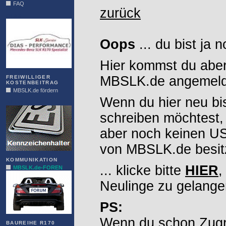
FAQ
zurück
DIAS
Oops
... du bist ja 
Hier kommst du aber
MBSLK.de angemelde
FREIWILLIGER
KOSTENBEITRAG
MBSLK.de fördern
Wenn du hier neu bi
ALFRA
schreiben möchtest,
aber noch keinen 
von MBSLK.de besitz
KOMMUNIKATION
... klicke bitte
HIER
,
MBSLK.de-FOREN
Neulinge zu gelange
PS:
Wenn du schon Zugr
BAUREIHE R170