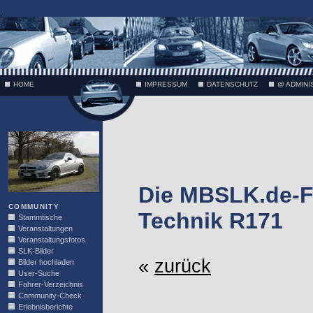
;
HOME
IMPRESSUM
DATENSCHUTZ
@ ADMINI
VÄTH
Die MBSLK.de-F
COMMUNITY
Technik R171
Stammtische
Veranstaltungen
Veranstaltungsfotos
SLK-Bilder
«
zurück
Bilder hochladen
User-Suche
Fahrer-Verzeichnis
Community-Check
Erlebnisberichte