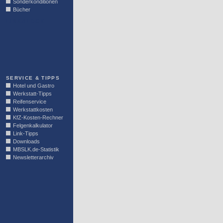
Sonderkonditionen
Bücher
LINKBLOCK
SERVICE & TIPPS
Hotel und Gastro
Werkstatt-Tipps
Reifenservice
Werkstattkosten
KfZ-Kosten-Rechner
Felgenkalkulator
Link-Tipps
Downloads
MBSLK.de-Statistik
Newsletterarchiv