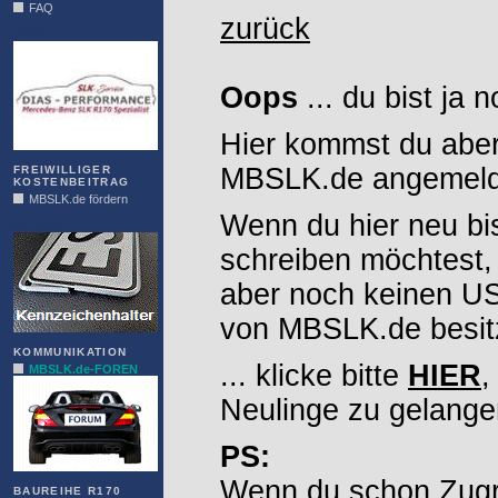
FAQ
zurück
DIAS
Oops
... du bist ja 
Hier kommst du aber
MBSLK.de angemelde
FREIWILLIGER
KOSTENBEITRAG
MBSLK.de fördern
Wenn du hier neu bi
ALFRA
schreiben möchtest,
aber noch keinen 
von MBSLK.de besitz
KOMMUNIKATION
... klicke bitte
HIER
,
MBSLK.de-FOREN
Neulinge zu gelange
PS:
Wenn du schon Zugr
BAUREIHE R170