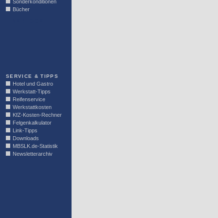
Sonderkonditionen
Bücher
LINKBLOCK
SERVICE & TIPPS
Hotel und Gastro
Werkstatt-Tipps
Reifenservice
Werkstattkosten
KfZ-Kosten-Rechner
Felgenkalkulator
Link-Tipps
Downloads
MBSLK.de-Statistik
Newsletterarchiv