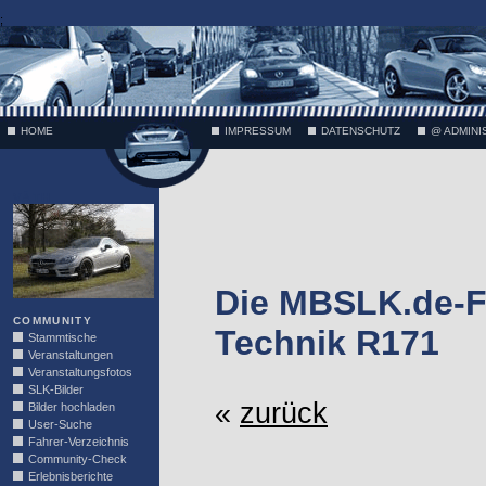
;
HOME
IMPRESSUM
DATENSCHUTZ
@ ADMINI
VÄTH
Die MBSLK.de-F
COMMUNITY
Technik R171
Stammtische
Veranstaltungen
Veranstaltungsfotos
SLK-Bilder
«
zurück
Bilder hochladen
User-Suche
Fahrer-Verzeichnis
Community-Check
Erlebnisberichte