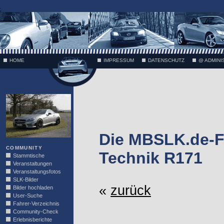
;
HOME
IMPRESSUM
DATENSCHUTZ
@ ADMINI
VÄTH
Die MBSLK.de-F
COMMUNITY
Technik R171
Stammtische
Veranstaltungen
Veranstaltungsfotos
SLK-Bilder
«
zurück
Bilder hochladen
User-Suche
Fahrer-Verzeichnis
Community-Check
Erlebnisberichte