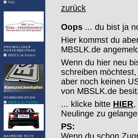
FAQ
zurück
DIAS
Oops
... du bist ja 
Hier kommst du aber
MBSLK.de angemelde
FREIWILLIGER
KOSTENBEITRAG
MBSLK.de fördern
Wenn du hier neu bi
ALFRA
schreiben möchtest,
aber noch keinen 
von MBSLK.de besitz
KOMMUNIKATION
... klicke bitte
HIER
,
MBSLK.de-FOREN
Neulinge zu gelange
PS:
Wenn du schon Zugr
BAUREIHE R170