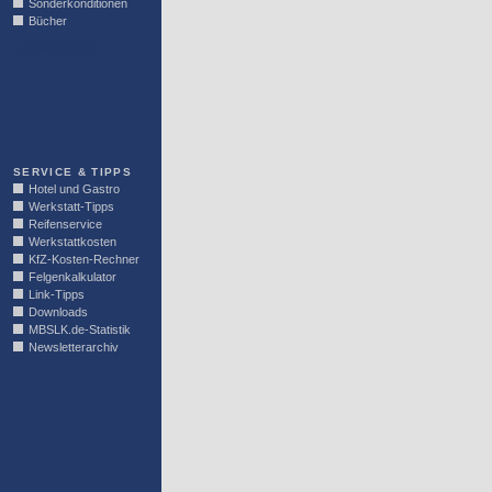
Sonderkonditionen
Bücher
LINKBLOCK
SERVICE & TIPPS
Hotel und Gastro
Werkstatt-Tipps
Reifenservice
Werkstattkosten
KfZ-Kosten-Rechner
Felgenkalkulator
Link-Tipps
Downloads
MBSLK.de-Statistik
Newsletterarchiv