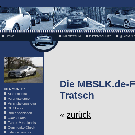
;
HOME
IMPRESSUM
DATENSCHUTZ
@ ADMINI
VÄTH
Die MBSLK.de-F
COMMUNITY
Tratsch
Stammtische
Veranstaltungen
Veranstaltungsfotos
SLK-Bilder
«
zurück
Bilder hochladen
User-Suche
Fahrer-Verzeichnis
Community-Check
Erlebnisberichte