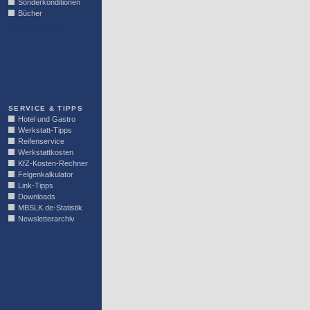
Sonderkonditionen
Bücher
LINKBLOCK
SERVICE & TIPPS
Hotel und Gastro
Werkstatt-Tipps
Reifenservice
Werkstattkosten
KfZ-Kosten-Rechner
Felgenkalkulator
Link-Tipps
Downloads
MBSLK.de-Statistik
Newsletterarchiv