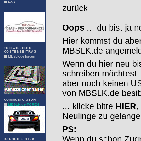
FAQ
zurück
DIAS
Oops
... du bist ja 
Hier kommst du aber
MBSLK.de angemelde
FREIWILLIGER
KOSTENBEITRAG
MBSLK.de fördern
Wenn du hier neu bi
ALFRA
schreiben möchtest,
aber noch keinen 
von MBSLK.de besitz
KOMMUNIKATION
... klicke bitte
HIER
,
MBSLK.de-FOREN
Neulinge zu gelange
PS:
Wenn du schon Zugr
BAUREIHE R170