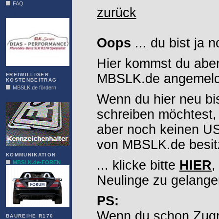
FAQ
zurück
DIAS
Oops
... du bist ja 
Hier kommst du aber
MBSLK.de angemelde
FREIWILLIGER
KOSTENBEITRAG
MBSLK.de fördern
Wenn du hier neu bi
ALFRA
schreiben möchtest,
aber noch keinen 
von MBSLK.de besitz
KOMMUNIKATION
... klicke bitte
HIER
,
MBSLK.de-FOREN
Neulinge zu gelange
PS:
Wenn du schon Zugr
BAUREIHE R170