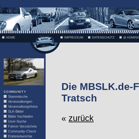
;
HOME
IMPRESSUM
DATENSCHUTZ
@ ADMINI
VÄTH
Die MBSLK.de-F
COMMUNITY
Tratsch
Stammtische
Veranstaltungen
Veranstaltungsfotos
SLK-Bilder
«
zurück
Bilder hochladen
User-Suche
Fahrer-Verzeichnis
Community-Check
Erlebnisberichte