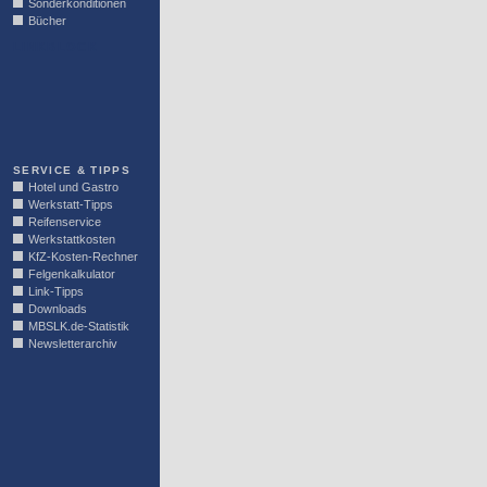
Sonderkonditionen
Bücher
LINKBLOCK
SERVICE & TIPPS
Hotel und Gastro
Werkstatt-Tipps
Reifenservice
Werkstattkosten
KfZ-Kosten-Rechner
Felgenkalkulator
Link-Tipps
Downloads
MBSLK.de-Statistik
Newsletterarchiv