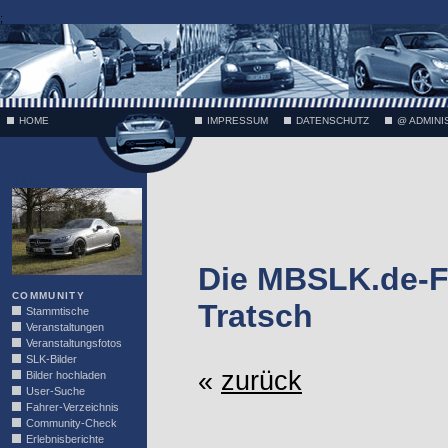
;
HOME
IMPRESSUM
DATENSCHUTZ
@ ADMINI
VÄTH
Die MBSLK.de-F
COMMUNITY
Tratsch
Stammtische
Veranstaltungen
Veranstaltungsfotos
SLK-Bilder
«
zurück
Bilder hochladen
User-Suche
Fahrer-Verzeichnis
Community-Check
Erlebnisberichte