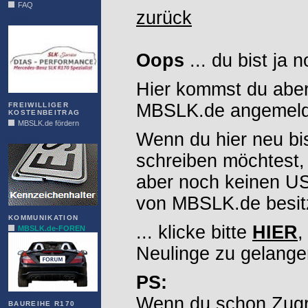
FAQ
zurück
DIAS
Oops
... du bist ja 
Hier kommst du aber
MBSLK.de angemelde
FREIWILLIGER
KOSTENBEITRAG
MBSLK.de fördern
Wenn du hier neu bi
ALFRA
schreiben möchtest,
aber noch keinen 
von MBSLK.de besitz
KOMMUNIKATION
... klicke bitte
HIER
,
MBSLK.de-FOREN
Neulinge zu gelange
PS:
Wenn du schon Zugr
BAUREIHE R170