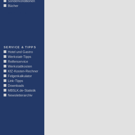
Sonderkonditionen
Bücher
LINKBLOCK
SERVICE & TIPPS
Hotel und Gastro
Werkstatt-Tipps
Reifenservice
Werkstattkosten
KfZ-Kosten-Rechner
Felgenkalkulator
Link-Tipps
Downloads
MBSLK.de-Statistik
Newsletterarchiv