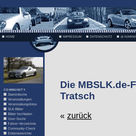
;
HOME
IMPRESSUM
DATENSCHUTZ
@ ADMINI
VÄTH
Die MBSLK.de-F
COMMUNITY
Tratsch
Stammtische
Veranstaltungen
Veranstaltungsfotos
SLK-Bilder
«
zurück
Bilder hochladen
User-Suche
Fahrer-Verzeichnis
Community-Check
Erlebnisberichte