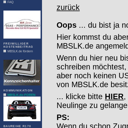
FAQ
zurück
DIAS
Oops
... du bist ja 
Hier kommst du aber
MBSLK.de angemelde
FREIWILLIGER
KOSTENBEITRAG
MBSLK.de fördern
Wenn du hier neu bi
ALFRA
schreiben möchtest,
aber noch keinen 
von MBSLK.de besitz
KOMMUNIKATION
... klicke bitte
HIER
,
MBSLK.de-FOREN
Neulinge zu gelange
PS:
Wenn du schon Zugr
BAUREIHE R170