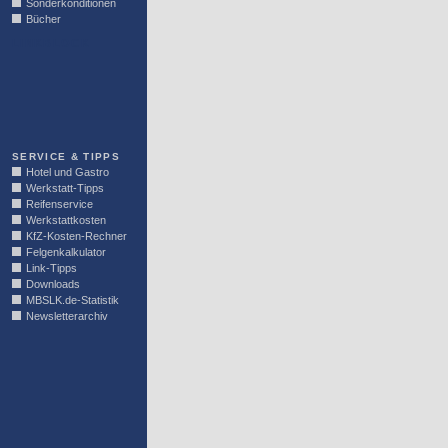
Sonderkonditionen
Bücher
LINKBLOCK
SERVICE & TIPPS
Hotel und Gastro
Werkstatt-Tipps
Reifenservice
Werkstattkosten
KfZ-Kosten-Rechner
Felgenkalkulator
Link-Tipps
Downloads
MBSLK.de-Statistik
Newsletterarchiv