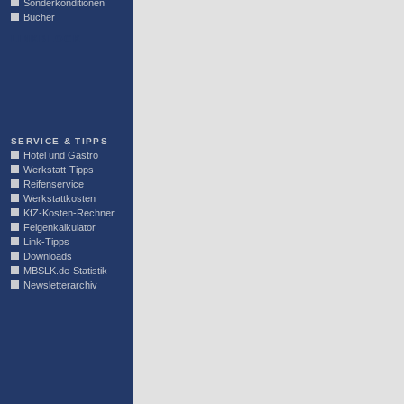
Sonderkonditionen
Bücher
LINKBLOCK
SERVICE & TIPPS
Hotel und Gastro
Werkstatt-Tipps
Reifenservice
Werkstattkosten
KfZ-Kosten-Rechner
Felgenkalkulator
Link-Tipps
Downloads
MBSLK.de-Statistik
Newsletterarchiv