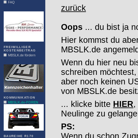
FAQ
zurück
DIAS
Oops
... du bist ja 
Hier kommst du aber
MBSLK.de angemelde
FREIWILLIGER
KOSTENBEITRAG
MBSLK.de fördern
Wenn du hier neu bi
ALFRA
schreiben möchtest,
aber noch keinen 
von MBSLK.de besitz
KOMMUNIKATION
... klicke bitte
HIER
,
MBSLK.de-FOREN
Neulinge zu gelange
PS:
Wenn du schon Zugr
BAUREIHE R170