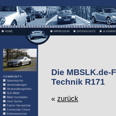
;
HOME
IMPRESSUM
DATENSCHUTZ
@ ADMINI
VÄTH
Die MBSLK.de-F
COMMUNITY
Technik R171
Stammtische
Veranstaltungen
Veranstaltungsfotos
SLK-Bilder
«
zurück
Bilder hochladen
User-Suche
Fahrer-Verzeichnis
Community-Check
Erlebnisberichte