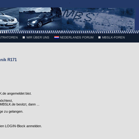
.
STRATOREN
WIR ÜBER UNS
NEDERLANDS FORUM
MBSLK-FOREN
nik R171
.de angemeldet bist.
möchtest,
SLK.de besitzt, dann ...
nge zu gelangen.
 den LOGIN-Block anmelden.