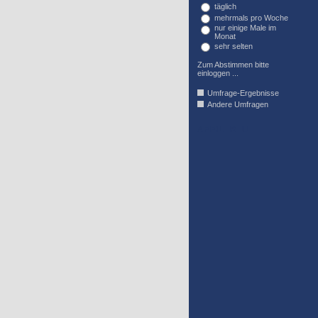
täglich
mehrmals pro Woche
nur einige Male im
Monat
sehr selten
Zum Abstimmen bitte
einloggen ...
Umfrage-Ergebnisse
Andere Umfragen
AFFIL_R_U