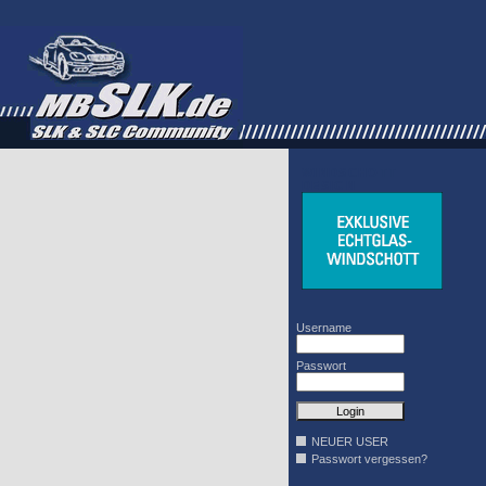
WINDSCHOTT
DESIGN
Username
Passwort
NEUER USER
Passwort vergessen?