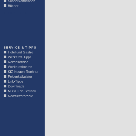
Sonderkonditionen
Bücher
LINKBLOCK
SERVICE & TIPPS
Hotel und Gastro
Werkstatt-Tipps
Reifenservice
Werkstattkosten
KfZ-Kosten-Rechner
Felgenkalkulator
Link-Tipps
Downloads
MBSLK.de-Statistik
Newsletterarchiv