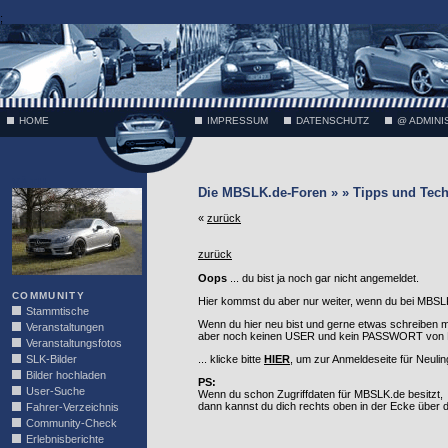
;
HOME
IMPRESSUM
DATENSCHUTZ
@ ADMINI
VÄTH
Die MBSLK.de-Foren » » Tipps und Tech
«
zurück
zurück
Oops
... du bist ja noch gar nicht angemeldet.
COMMUNITY
Hier kommst du aber nur weiter, wenn du bei MBSLK
Stammtische
Wenn du hier neu bist und gerne etwas schreiben 
Veranstaltungen
aber noch keinen USER und kein PASSWORT von MB
Veranstaltungsfotos
SLK-Bilder
... klicke bitte
HIER
, um zur Anmeldeseite für Neuli
Bilder hochladen
PS:
User-Suche
Wenn du schon Zugriffdaten für MBSLK.de besitzt,
dann kannst du dich rechts oben in der Ecke über
Fahrer-Verzeichnis
Community-Check
Erlebnisberichte