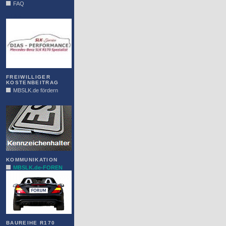
FAQ
DIAS
FREIWILLIGER
KOSTENBEITRAG
MBSLK.de fördern
ALFRA
KOMMUNIKATION
MBSLK.de-FOREN
BAUREIHE R170