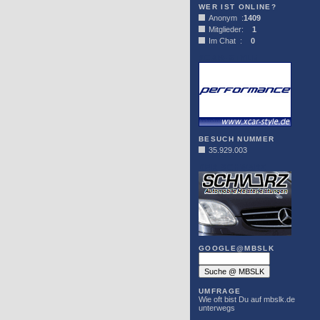
WER IST ONLINE?
Anonym :
1409
Mitglieder:
1
Im Chat :
0
XCAR-STYLE
BESUCH NUMMER
35.929.003
DER SCHWARZ
GOOGLE@MBSLK
UMFRAGE
Wie oft bist Du auf mbslk.de
unterwegs