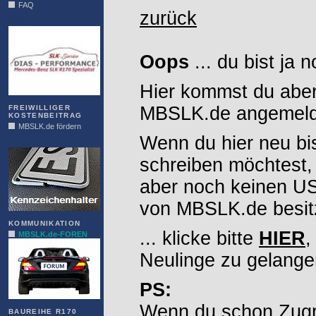
FAQ
zurück
DIAS
Oops
... du bist ja 
Hier kommst du aber
MBSLK.de angemelde
FREIWILLIGER
KOSTENBEITRAG
MBSLK.de fördern
Wenn du hier neu bi
ALFRA
schreiben möchtest,
aber noch keinen 
von MBSLK.de besitz
KOMMUNIKATION
... klicke bitte
HIER
,
MBSLK.de-FOREN
Neulinge zu gelange
PS:
Wenn du schon Zugr
BAUREIHE R170