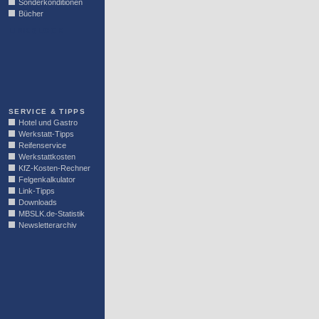
Sonderkonditionen
Bücher
LINKBLOCK
SERVICE & TIPPS
Hotel und Gastro
Werkstatt-Tipps
Reifenservice
Werkstattkosten
KfZ-Kosten-Rechner
Felgenkalkulator
Link-Tipps
Downloads
MBSLK.de-Statistik
Newsletterarchiv