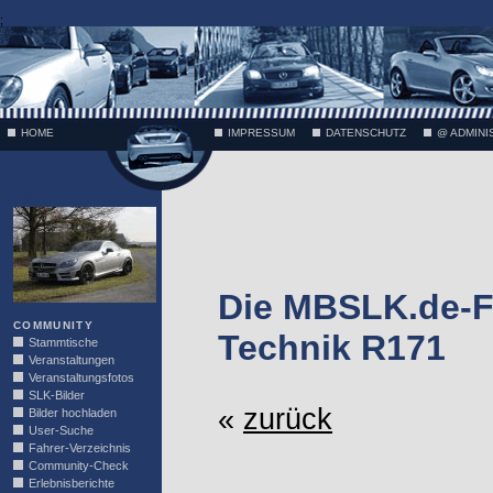
;
HOME
IMPRESSUM
DATENSCHUTZ
@ ADMINI
VÄTH
Die MBSLK.de-F
COMMUNITY
Technik R171
Stammtische
Veranstaltungen
Veranstaltungsfotos
SLK-Bilder
«
zurück
Bilder hochladen
User-Suche
Fahrer-Verzeichnis
Community-Check
Erlebnisberichte