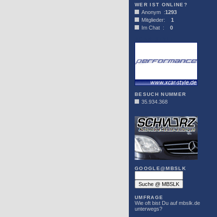
WER IST ONLINE?
Anonym :
1293
Mitglieder:
1
Im Chat :
0
XCAR-STYLE
BESUCH NUMMER
35.934.368
DER SCHWARZ
GOOGLE@MBSLK
UMFRAGE
Wie oft bist Du auf mbslk.de
unterwegs?