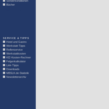
Sonderkonditionen
Bücher
LINKBLOCK
SERVICE & TIPPS
Hotel und Gastro
Werkstatt-Tipps
Reifenservice
Werkstattkosten
KfZ-Kosten-Rechner
Felgenkalkulator
Link-Tipps
Downloads
MBSLK.de-Statistik
Newsletterarchiv