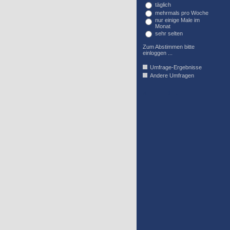
täglich
mehrmals pro Woche
nur einige Male im
Monat
sehr selten
Zum Abstimmen bitte
einloggen ...
Umfrage-Ergebnisse
Andere Umfragen
AFFIL_R_U