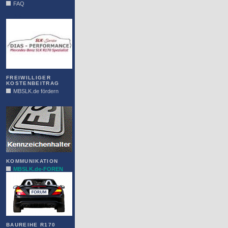
FAQ
DIAS
FREIWILLIGER
KOSTENBEITRAG
MBSLK.de fördern
ALFRA
KOMMUNIKATION
MBSLK.de-FOREN
BAUREIHE R170