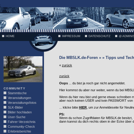
;
HOME
IMPRESSUM
DATENSCHUTZ
@ ADMINI
VÄTH
Die MBSLK.de-Foren » » Tipps und Tech
«
zurück
zurück
Oops
... du bist ja noch gar nicht angemeldet.
COMMUNITY
Hier kommst du aber nur weiter, wenn du bei MBSLK
Stammtische
Wenn du hier neu bist und gerne etwas schreiben 
Veranstaltungen
aber noch keinen USER und kein PASSWORT von MB
Veranstaltungsfotos
SLK-Bilder
... klicke bitte
HIER
, um zur Anmeldeseite für Neuli
Bilder hochladen
PS:
User-Suche
Wenn du schon Zugriffdaten für MBSLK.de besitzt,
dann kannst du dich rechts oben in der Ecke über
Fahrer-Verzeichnis
Community-Check
Erlebnisberichte