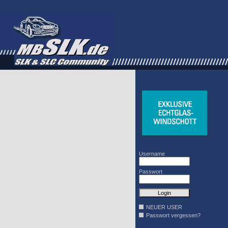
WINDSCHOTT
DESIGN
Username
Passwort
NEUER USER
Passwort vergessen?