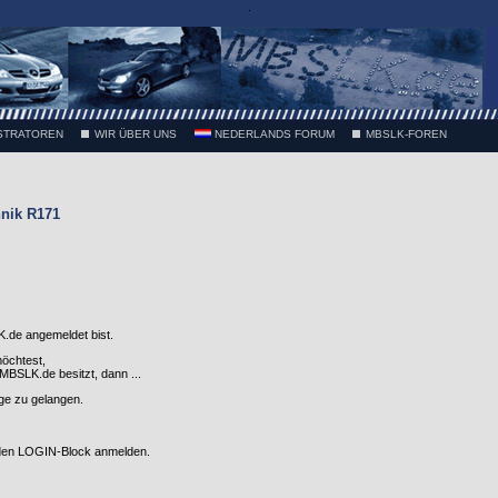
.
STRATOREN
WIR ÜBER UNS
NEDERLANDS FORUM
MBSLK-FOREN
nik R171
.de angemeldet bist.
möchtest,
SLK.de besitzt, dann ...
nge zu gelangen.
 den LOGIN-Block anmelden.