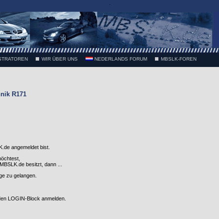
.
STRATOREN
WIR ÜBER UNS
NEDERLANDS FORUM
MBSLK-FOREN
nik R171
.de angemeldet bist.
möchtest,
SLK.de besitzt, dann ...
nge zu gelangen.
 den LOGIN-Block anmelden.