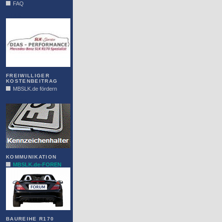
FAQ
DIAS
FREIWILLIGER
KOSTENBEITRAG
MBSLK.de fördern
ALFRA
KOMMUNIKATION
MBSLK.de-FOREN
BAUREIHE R170